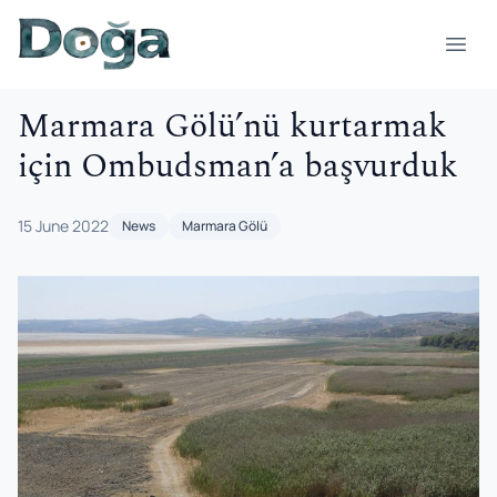
Skip to content
Open
Marmara Gölü’nü kurtarmak
için Ombudsman’a başvurduk
15 June 2022
News
Marmara Gölü