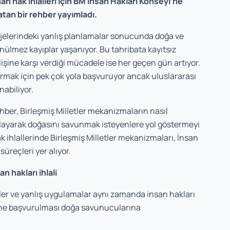
hak ihlalleri için BM İnsan Hakları Konseyi’ne
tan bir rehber yayımladı.
ojelerindeki yanlış planlamalar sonucunda doğa ve
nülmez kayıplar yaşanıyor. Bu tahribata kayıtsız
şine karşı verdiği mücadele ise her gec
en gün artıyor.
rmak için pek çok yola başvuruyor ancak uluslararası
nabiliyor.
hber, Birleşmiş Milletler mekanizmaların nasıl
klayarak doğasını savunmak isteyenlere yol göstermeyi
ihlallerinde Birleşmiş Milletler mekanizmaları, İnsan
üreçleri yer alıyor.
 hakları ihlali
ler ve yanlış uygulamalar aynı zamanda insan hakları
yi’ne başvurulması doğa savunucularına
yor.