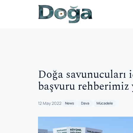
Skip to content
Doğa savunucuları iç
başvuru rehberimiz
12 May 2022
News
Dava
Mücadele