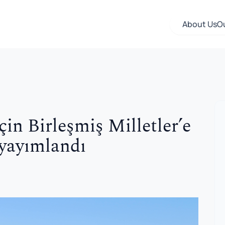
About Us
O
in Birleşmiş Milletler’e
 yayımlandı