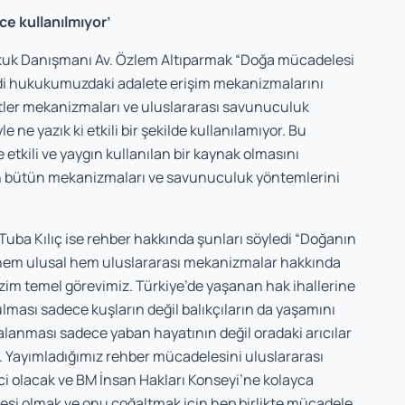
ce kullanılmıyor’
kuk Danışmanı Av. Özlem Altıparmak “Doğa mücadelesi
 kendi hukukumuzdaki adalete erişim mekanizmalarını
letler mekanizmaları ve uluslararası savunuculuk
le ne yazık ki etkili bir şekilde kullanılamıyor. Bu
etkili ve yaygın kullanılan bir kaynak olmasını
n bütün mekanizmaları ve savunuculuk yöntemlerini
uba Kılıç ise rehber hakkında şunları söyledi “Doğanın
e hem ulusal hem uluslararası mekanizmalar hakkında
izim temel görevimiz. Türkiye’de yaşanan hak ihallerine
ulması sadece kuşların değil balıkçıların da yaşamını
alanması sadece yaban hayatının değil oradaki arıcılar
or. Yayımladığımız rehber mücadelesini uluslararası
ici olacak ve BM İnsan Hakları Konseyi’ne kolayca
i olmak ve onu çoğaltmak için hep birlikte mücadele