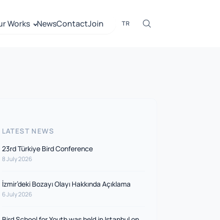
ur Works
News
Contact
Join
TR
LATEST NEWS
23rd Türkiye Bird Conference
8 July 2026
İzmir’deki Bozayı Olayı Hakkında Açıklama
6 July 2026
Bird School for Youth was held in Istanbul on