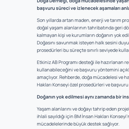
Doğa Derneği, doğa mücadelesinde yaşanan 
başvuru süreci ve izlenecek aşamaları anla
Son yıllarda artan maden, enerji ve tarım pr
doğal yaşam alanlarının tahribatında geri dö
kalmayan kişi ve kurumların doğanın yok edili
Doğasını savunmak isteyen halk sesini duyu
prosedürleri bu süreçte sınırlı seviyede kulla
Etkiniz AB Programı
desteği ile hazırlanan re
kullanabileceğini ve bas
vuru yöntemini ac
ı
amaçlıyor. Rehberde, doğa mücadelesi ve hak 
Hakları Konseyi özel prosedürleri ve başvuru s
Doğanın yok edilmesi aynı zamanda bir insan
Yaşam alanlarını ve doğayı tahrip eden proje
ihlali sayıldığı için BM İnsan Hakları Konse
mücadelelerinde büyük destek sağlı