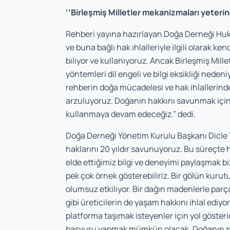
‘’Birleşmiş Milletler mekanizmaları yeterin
Rehberi yayına hazırlayan Doğa Derneği Hu
ve buna bağlı hak ihlalleriyle ilgili olarak
biliyor ve kullanıyoruz. Ancak Birleşmiş Mil
yöntemleri dil engeli ve bilgi eksikliği nedeniy
rehberin doğa mücadelesi ve hak ihlallerinde 
arzuluyoruz. Doğanın hakkını savunmak içi
kullanmaya devam edeceğiz.” dedi.
Doğa Derneği Yönetim Kurulu Başkanı Dicle T
haklarını 20 yıldır savunuyoruz. Bu süreçt
elde ettiğimiz bilgi ve deneyimi paylaşmak b
pek çok örnek gösterebiliriz. Bir gölün kurut
olumsuz etkiliyor. Bir dağın madenlerle parç
gibi üreticilerin de yaşam hakkını ihlal ediy
platforma taşımak isteyenler için yol göster
başvuru yapmak mümkün olacak. Doğanın ses