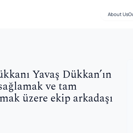
About Us
O
ükkanı Yavaş Dükkan’ın
 sağlamak ve tam
şmak üzere ekip arkadaşı