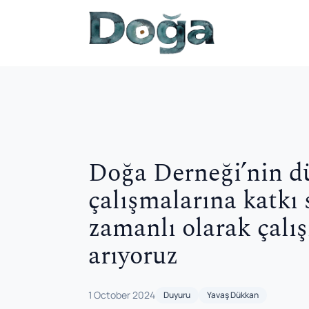
Skip to content
Doğa Derneği’nin d
çalışmalarına katkı
zamanlı olarak çalı
arıyoruz
1 October 2024
Duyuru
Yavaş Dükkan