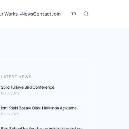
ur Works
News
Contact
Join
TR
LATEST NEWS
23rd Türkiye Bird Conference
8 July 2026
İzmir’deki Bozayı Olayı Hakkında Açıklama
6 July 2026
Bird School for Youth was held in Istanbul on