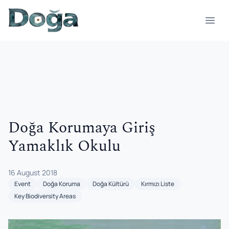
Skip to content
Open
Doğa Korumaya Giriş
Yamaklık Okulu
16 August 2018
Event
Doğa Koruma
Doğa Kültürü
Kırmızı Liste
Key Biodiversity Areas