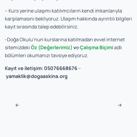
– Kurs yerine ulaşımı katılımcıların kendi imkanlarıyla
karşılamasını bekliyoruz. Ulaşım hakkında ayrıntılı bilgileri
kayıt sırasında talep edebilirsiniz.
-Doğa Okulu’nun kurslarına katılmadan evvel internet
sitemizdeki
Öz (Değerlerimiz)
v
e
Çalışma Biçimi
adlı
bölümleri okumanızı tavsiye ediyoruz.
Kayıt ve iletişim: 05076668676
–
yamaklik@dogaaskina.org
Post navigation
←
→