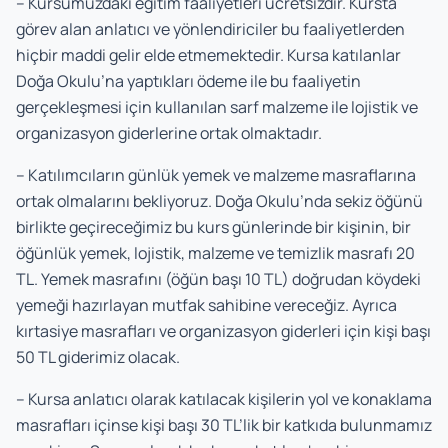
– Kursumuzdaki eğitim faaliyetleri ücretsizdir. Kursta
görev alan anlatıcı ve yönlendiriciler bu faaliyetlerden
hiçbir maddi gelir elde etmemektedir. Kursa katılanlar
Doğa Okulu’na yaptıkları ödeme ile bu faaliyetin
gerçekleşmesi için kullanılan sarf malzeme ile lojistik ve
organizasyon giderlerine ortak olmaktadır.
– Katılımcıların günlük yemek ve malzeme masraflarına
ortak olmalarını bekliyoruz. Doğa Okulu’nda sekiz öğünü
birlikte geçireceğimiz bu kurs günlerinde bir kişinin, bir
öğünlük yemek, lojistik, malzeme ve temizlik masrafı 20
TL. Yemek masrafını (öğün başı 10 TL) doğrudan köydeki
yemeği hazırlayan mutfak sahibine vereceğiz. Ayrıca
kırtasiye masrafları ve organizasyon giderleri için kişi başı
50 TL giderimiz olacak.
– Kursa anlatıcı olarak katılacak kişilerin yol ve konaklama
masrafları içinse kişi başı 30 TL’lik bir katkıda bulunmamız