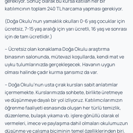
gerekiyor. Sonuç olarak bu kursa katılan her bir
katılımcının toplam 240 TL harcama yapması gerekiyor.
(Doğa Okulu’nun yamaklık okulları 0-6 yaş çocuklar için
ücretsiz, 7-15 yaş aralığı için yarı ücretli, 16 yaş ve sonrası
için de tam ücretlidir.)
– Ücretsiz olan konaklama Doğa Okulu araştırma
binasının salonunda, mütevazi koşullarda, kendi mat ve
uyku tulumlarınızda gerçekleşecek. Havanın uygun
olması halinde çadır kurma şansımız da var.
– Doğa Okulu’nun usta çırak kursları sabit anlatımlar
içermemekte. Kurslarımızda sohbete, birlikte üretmeye
ve düşünmeye dayalı bir yol izliyoruz. Katılımcılarımızın
öğrenme faaliyeti esnasında oluşan her türlü temizlik,
düzenleme, bulaşık yıkama vb. işlere gönüllü olarak el
vermeleri, imece ve paylaşıma dahil olmaları okulumuzun
düşünme ve çalışma biçiminin temel özelliklerinden biri.