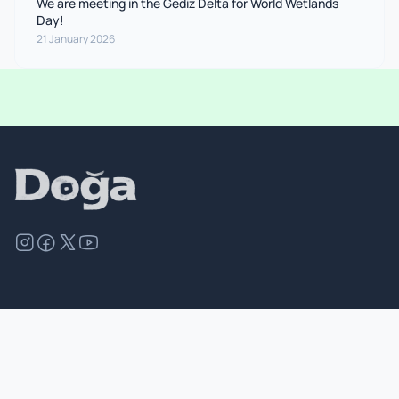
We are meeting in the Gediz Delta for World Wetlands
Day!
21 January 2026
©
2026
Doğa Derneği. All rights reserved.
Site Map
Contact
Privacy Policy