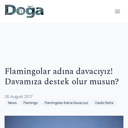
Skip to content
Open
Flamingolar adına davacıyız!
Davamıza destek olur musun?
26 August 2017
News
Flamingo
Flamingolar Adına Davacıyız
Gediz Delta