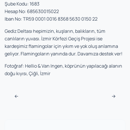
Şube Kodu: 1683
Hesap No: 685630015022
Iban No: TR59 0001 0016 8368 5630 0150 22
Gediz Deltası hepimizin, kuşların, balıkların, tüm
canlıların yuvası. İzmir Körfezi Geçiş Projesi ise
kardeşimiz flamingolar için yıkım ve yok oluş anlamına
geliyor. Flamingoların yanında dur. Davamıza destek ver!
Fotoğraf: Hellio & Van Ingen, köprünün yapılacağı alanın
doğu kıyısı, Çiğli, İzmir
Post navigation
←
→