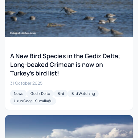
A New Bird Species in the Gediz Delta;
Long-beaked Crimean is now on
Turkey's bird list!
31 October 2025
News
Gediz Delta
Bird
Bird Watching
Uzun Gagalı Suçulluğu