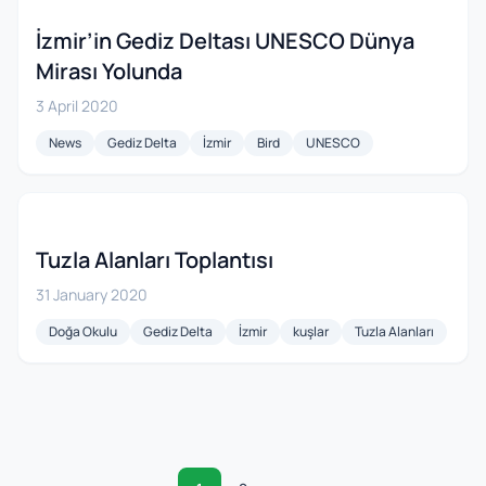
İzmir’in Gediz Deltası UNESCO Dünya
Mirası Yolunda
3 April 2020
News
Gediz Delta
İzmir
Bird
UNESCO
Tuzla Alanları Toplantısı
31 January 2020
Doğa Okulu
Gediz Delta
İzmir
kuşlar
Tuzla Alanları
Posts navigation