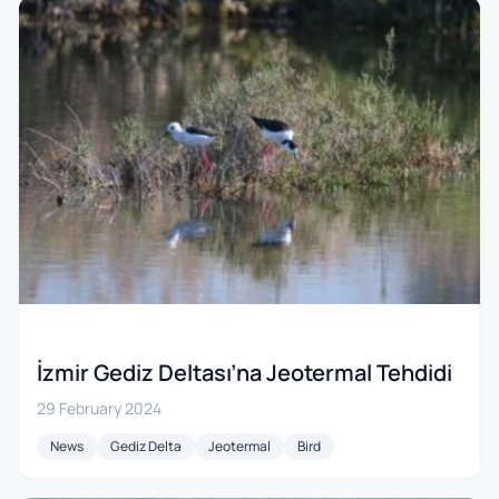
İzmir Gediz Deltası’na Jeotermal Tehdidi
29 February 2024
News
Gediz Delta
Jeotermal
Bird