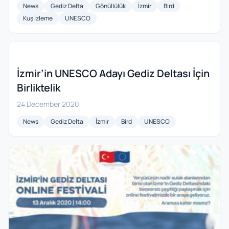
News
Gediz Delta
Gönüllülük
İzmir
Bird
Kuş İzleme
UNESCO
İzmir’in UNESCO Adayı Gediz Deltası İçin
Birliktelik
24 December 2020
News
Gediz Delta
İzmir
Bird
UNESCO