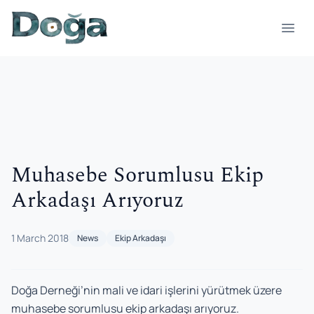
Skip to content
Open
Muhasebe Sorumlusu Ekip
Arkadaşı Arıyoruz
1 March 2018
News
Ekip Arkadaşı
Doğa Derneği’nin mali ve idari işlerini yürütmek üzere
muhasebe sorumlusu ekip arkadaşı arıyoruz.