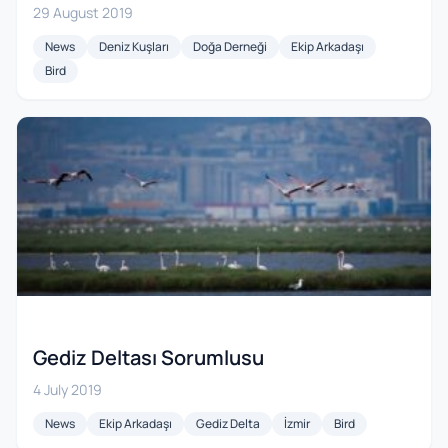
29 August 2019
News
Deniz Kuşları
Doğa Derneği
Ekip Arkadaşı
Bird
Gediz Deltası Sorumlusu
4 July 2019
News
Ekip Arkadaşı
Gediz Delta
İzmir
Bird