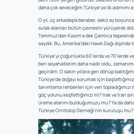
daha çok seveceğim Türkiye’ye ilk adımımı 
O yıl, üç arkadaşla beraber, sekiz ay boyunc
sulak alanları bütün çevresini yürüyerek dol
Temmuz’dan Kasım’a dek Çamlıca tepesinden
saydık. Bu, Amerika’daki Hawk Dağı dışında 
Türkiye’yi çoğunlukla 60’larda ve 70’lerde v
beri seyahatlerim daha nadir oldu, zamanımı
geçirdim. O sakin yıllara geri dönüp baktığım
Türkiye’de doğayı korumak için başlattığımız 
tanımlama rehberleri için veri topladığımı
göç yolunu keşfettiğimizi mi? Irak ve İran s
üreme alanını bulduğumuzu mu? Ya da daha 
Türkiye Ornitoloji Derneği’nin kuruluşu mu? 