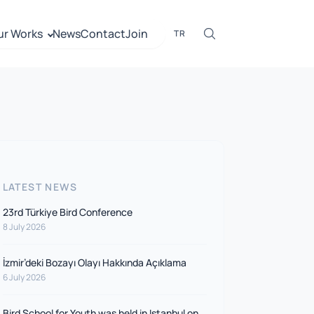
ur Works
News
Contact
Join
TR
LATEST NEWS
23rd Türkiye Bird Conference
8 July 2026
İzmir’deki Bozayı Olayı Hakkında Açıklama
6 July 2026
Bird School for Youth was held in Istanbul on