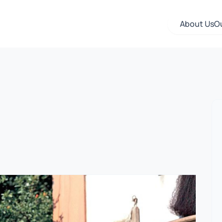
About Us
O