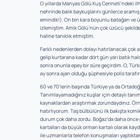
O yıllarda Manyas Gölü Kuş Cenneti’ndeki ilh
nehrinde balık baykuşlarını günlerce aramı
emindik!). On bin kara boyunlu batağan ve ü
izlemiştim. Amik Gölü’nün çok üzücü şekilde
haline tanıklık etmiştim.
Farklı nedenlerden dolayı hatırlanacak çok 
gelip kurtarana kadar dört gün yarı batık hal
son­ra onunla epey bir süre geçirdim. O, Türk
ay sonra ajan olduğu şüphesiyle polis tarafın
60 ve 70’lerin başında Türkiye ya da Ortadoğu’d
Tanımlayamadığınız kuşlar için detaylı tanım
kaynaklardan araştırmak zorundaydınız. Örn
hatırlı­yorum. Taş bülbülünü ilk bakışta komik
durum çok daha zordu. Boğaz’da daha önce gö
kartalları da büyük orman kartalı olarak kayd
ile uzmanlarla telefon konuşmaları yaptıktan 