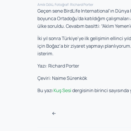
Amik Gölü, Fotoğraf: Richard Porter
Geçen sene BirdLife International’ın Dünya K
boyunca Ortadoğu’da katıldığım çalışmaları
ülke soruldu. Cevabım basitti: “Aklım Yemen
İki yıl sonra Türkiye’ye ilk gelişimin ellinci
için Boğaz’a bir ziyaret yapmayı planlıyorum.
isterim.
Yazı: Richard Porter
Çeviri: Naime Sürenkök
Bu yazı
Kuş Sesi
dergisinin birinci sayısında 
Post navigation
←