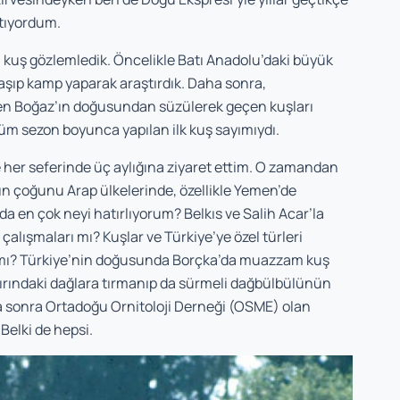
atıyordum.
a kuş gözlemledik. Öncelikle Batı Anadolu’daki büyük
aşıp kamp yaparak araştırdık. Daha sonra,
 Boğaz’ın doğusun­dan süzülerek geçen kuşları
tüm sezon boyunca yapılan ilk kuş sayımıydı.
e her se­ferinde üç aylığına ziyaret ettim. O zamandan
n çoğunu Arap ülkelerinde, özellikle Yemen’de
da en çok neyi ha­tırlıyorum? Belkıs ve Salih Acar’la
çalışmaları mı? Kuşlar ve Türkiye’ye özel türleri
zı mı? Türkiye’nin doğusunda Borçka’da muazzam kuş
ınırındaki dağlara tırmanıp da sürmeli dağbülbülünün
sonra Ortadoğu Ornitoloji Derneği (OSME) olan
Belki de hepsi.