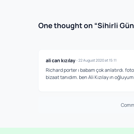
One thought on “
Sihirli Gün
ali can kızılay
•
22 August 2020 at 15:11
Richard porter ı babam çok anlatırdı. fotoğ
bizaat tanıdım. ben Ali Kızılay ın oğluyum.
Comme