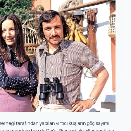
rneği tarafından yapılan yırtıcı kuşların göç sayımı
irvesindeyken ben de Doğu Ekspresi’yle yıllar geçtikçe