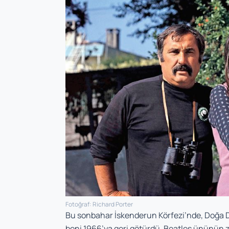
Fotoğraf: Richard Porter
Bu sonbahar İskenderun Körfezi’nde, Doğa De
beni 1966’ya geri götürdü. Beatles ününün z