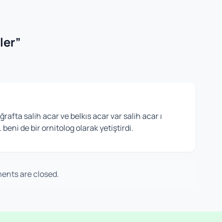
ler
”
rafta salih acar ve belkıs acar var salih acar ı
 beni de bir ornitolog olarak yetiştirdi.
nts are closed.