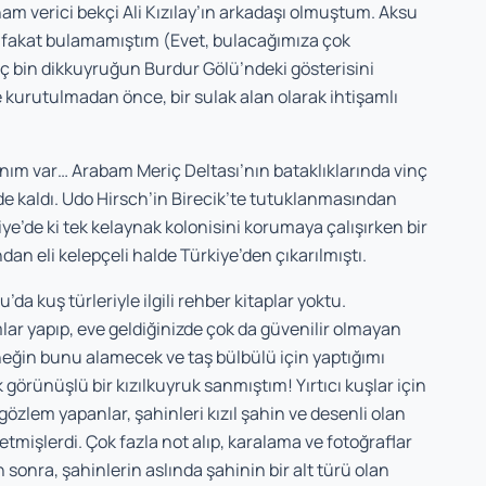
am verici bekçi Ali Kızılay’ın arkadaşı olmuştum. Aksu
ş fakat bulamamıştım (Evet, bulacağımıza çok
ç bin dikkuyruğun Burdur Gölü’ndeki gösterisini
 kurutulmadan önce, bir sulak alan olarak ihtişamlı
anım var… Arabam Meriç Deltası’nın bataklıklarında vinç
de kal­dı. Udo Hirsch’in Birecik’te tutuklanmasından
iye’de ki tek kelaynak kolonisini korumaya çalışırken bir
dan eli kelepçeli halde Türkiye’den çıkarılmıştı.
a kuş türleriyle ilgili reh­ber kitaplar yoktu.
lar yapıp, eve geldiğinizde çok da güvenilir olmayan
eğin bunu alamecek ve taş bülbülü için yaptığımı
 görünüşlü bir kızılkuyruk sanmış­tım! Yırtıcı kuşlar için
zlem yapanlar, şahinleri kızıl şahin ve desenli olan
etmişlerdi. Çok fazla not alıp, karalama ve fotoğraflar
sonra, şahinlerin aslında şa­hinin bir alt türü olan