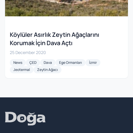
Köylüler Asırlık Zeytin Ağaçlarını
Korumak İçin Dava Açtı
25 December 2020
News
ÇED
Dava
Ege Ormanları
İzmir
Jeotermal
Zeytin Ağacı