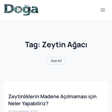
Skip to content
Open
Tag:
Zeytin Ağacı
See All
Zeytinliklerin Madene Açılmaması için
Neler Yapabiliriz?
13 December 2022