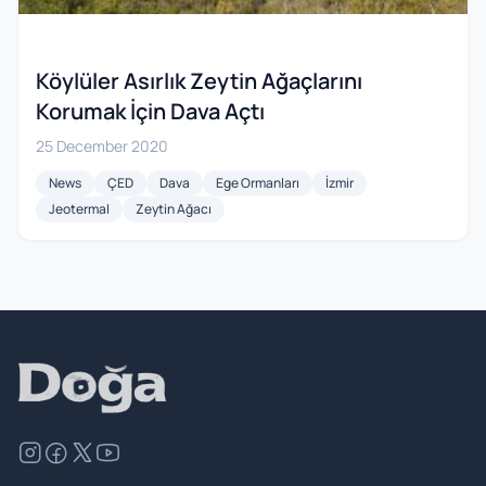
Köylüler Asırlık Zeytin Ağaçlarını
Korumak İçin Dava Açtı
25 December 2020
News
ÇED
Dava
Ege Ormanları
İzmir
Jeotermal
Zeytin Ağacı