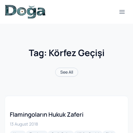
Skip to content
Open
Tag:
Körfez Geçişi
See All
Flamingoların Hukuk Zaferi
13 August 2018