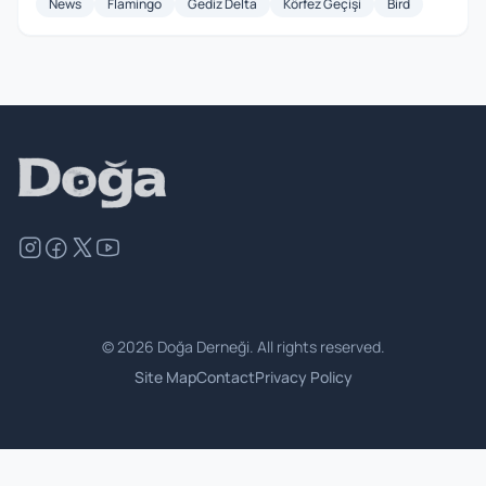
News
Flamingo
Gediz Delta
Körfez Geçişi
Bird
©
2026
Doğa Derneği. All rights reserved.
Site Map
Contact
Privacy Policy