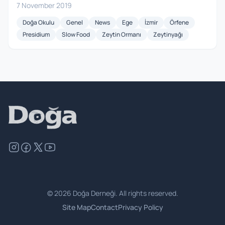
7 November 2019
Doğa Okulu
Genel
News
Ege
İzmir
Örfene
Presidium
Slow Food
Zeytin Ormanı
Zeytinyağı
©
2026
Doğa Derneği. All rights reserved.
Site Map
Contact
Privacy Policy