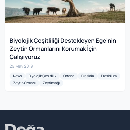
Biyolojik Çeşitliliği Destekleyen Ege’nin
Zeytin Ormanlarını Korumak İçin
Çalışıyoruz
29 May 2019
News
Biyolojik Çeşitlilik
Örfene
Presidia
Presidium
Zeytin Ormanı
Zeytinyağı