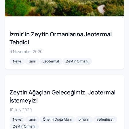
İzmir’in Zeytin Ormanlarına Jeotermal
Tehdidi
9 November 2020
News
İzmir
Jeotermal
Zeytin Ormanı
Zeytin Ağaçları Geleceğimiz, Jeotermal
İstemeyiz!
10 July 2020
News
İzmir
Önemli Doğa Alanı
orhanlı
Seferihisar
Zeytin Ormanı