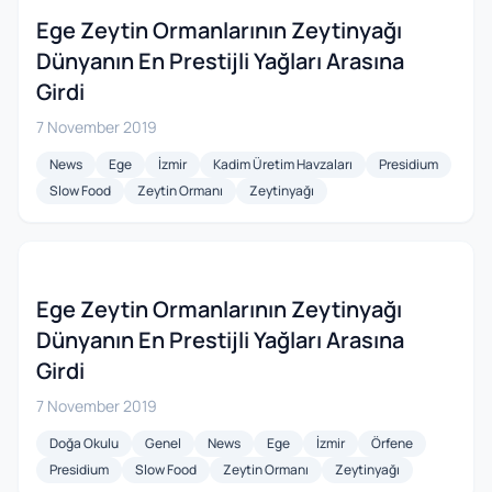
Ege Zeytin Ormanlarının Zeytinyağı
Dünyanın En Prestijli Yağları Arasına
Girdi
7 November 2019
News
Ege
İzmir
Kadim Üretim Havzaları
Presidium
Slow Food
Zeytin Ormanı
Zeytinyağı
Ege Zeytin Ormanlarının Zeytinyağı
Dünyanın En Prestijli Yağları Arasına
Girdi
7 November 2019
Doğa Okulu
Genel
News
Ege
İzmir
Örfene
Presidium
Slow Food
Zeytin Ormanı
Zeytinyağı