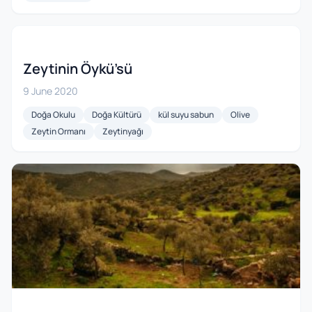
Zeytinin Öykü’sü
9 June 2020
Doğa Okulu
Doğa Kültürü
kül suyu sabun
Olive
Zeytin Ormanı
Zeytinyağı