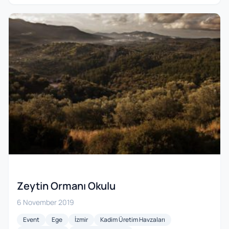
Zeytin Ormanı Okulu
6 November 2019
Event
Ege
İzmir
Kadim Üretim Havzaları