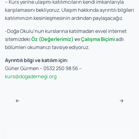
– Kurs yerine ulaşımı katılımcıların kendi imkanlarıyla
karşılamasını bekliyoruz. Ulaşım hakkında ayrıntılı bilgileri
katılımınızın kesinleşmesinin ardından paylaşacağız.
-Doğa Okulu’nun kurslarına katılmadan evvel internet
sitemizdeki
Öz (Değerlerimiz)
v
e
Çalışma Biçimi
adlı
bölümleri okumanızı tavsiye ediyoruz.
Ayrıntılı bilgi ve katılım için:
Güher Gürmen – 0532 250 98 56 –
kurs@dogadernegi.org
Post navigation
←
→