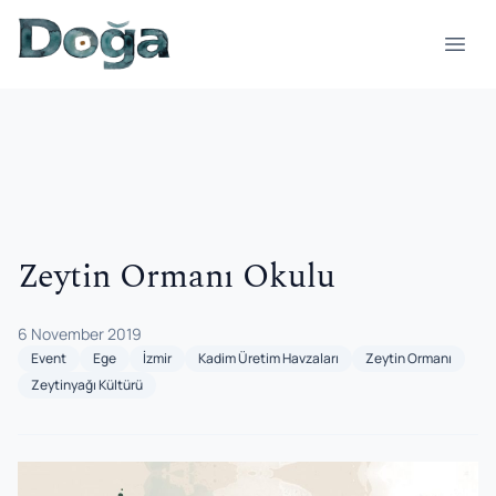
Skip to content
Open
Zeytin Ormanı Okulu
6 November 2019
Event
Ege
İzmir
Kadim Üretim Havzaları
Zeytin Ormanı
Zeytinyağı Kültürü