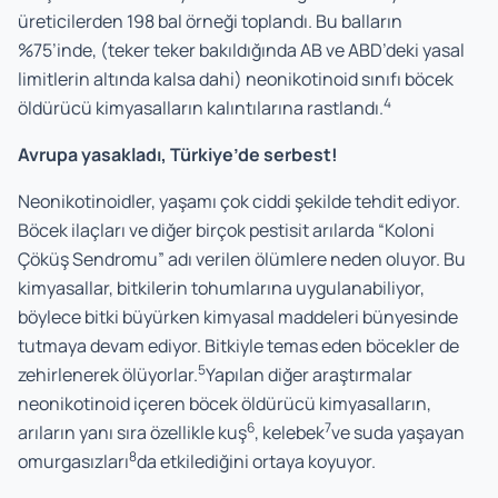
üreticilerden 198 bal örneği toplandı. Bu balların
%75’inde, (teker teker bakıldığında AB ve ABD’deki yasal
limitlerin altında kalsa dahi) neonikotinoid sınıfı böcek
4
öldürücü kimyasalların kalıntılarına rastlandı.
Avrupa yasakladı, Türkiye’de serbest!
Neonikotinoidler, yaşamı çok ciddi şekilde tehdit ediyor.
Böcek ilaçları ve diğer birçok pestisit arılarda “Koloni
Çöküş Sendromu” adı verilen ölümlere neden oluyor. Bu
kimyasallar, bitkilerin tohumlarına uygulanabiliyor,
böylece bitki büyürken kimyasal maddeleri bünyesinde
tutmaya devam ediyor. Bitkiyle temas eden böcekler de
5
zehirlenerek ölüyorlar.
Yapılan diğer araştırmalar
neonikotinoid içeren böcek öldürücü kimyasalların,
6
7
arıların yanı sıra özellikle kuş
, kelebek
ve suda yaşayan
8
omurgasızları
da etkilediğini ortaya koyuyor.