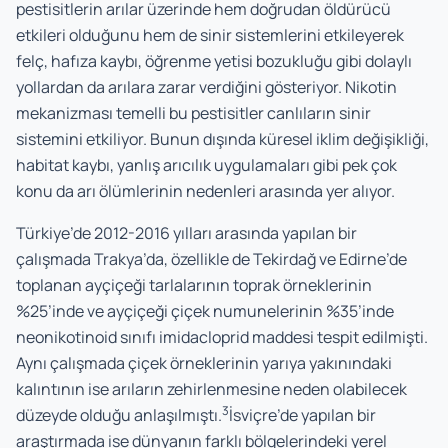
pestisitlerin arılar üzerinde hem doğrudan öldürücü
etkileri olduğunu hem de sinir sistemlerini etkileyerek
felç, hafıza kaybı, öğrenme yetisi bozukluğu gibi dolaylı
yollardan da arılara zarar verdiğini gösteriyor. Nikotin
mekanizması temelli bu pestisitler canlıların sinir
sistemini etkiliyor. Bunun dışında küresel iklim değişikliği,
habitat kaybı, yanlış arıcılık uygulamaları gibi pek çok
konu da arı ölümlerinin nedenleri arasında yer alıyor.
Türkiye’de 2012-2016 yılları arasında yapılan bir
çalışmada Trakya’da, özellikle de Tekirdağ ve Edirne’de
toplanan ayçiçeği tarlalarının toprak örneklerinin
%25’inde ve ayçiçeği çiçek numunelerinin %35’inde
neonikotinoid sınıfı imidacloprid maddesi tespit edilmişti.
Aynı çalışmada çiçek örneklerinin yarıya yakınındaki
kalıntının ise arıların zehirlenmesine neden olabilecek
3
düzeyde olduğu anlaşılmıştı.
İsviçre’de yapılan bir
araştırmada ise dünyanın farklı bölgelerindeki yerel