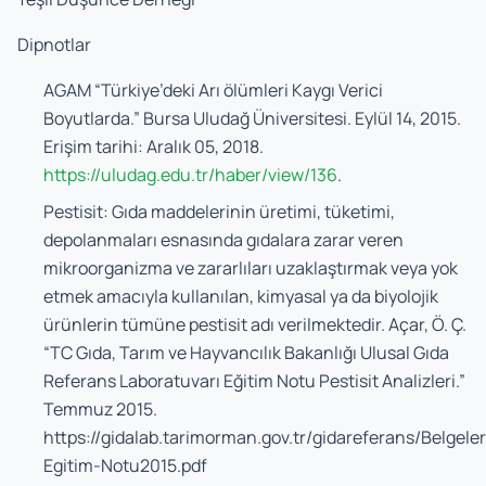
Dipnotlar
AGAM “Türkiye’deki Arı ölümleri Kaygı Verici
Boyutlarda.” Bursa Uludağ Üniversitesi. Eylül 14, 2015.
Erişim tarihi: Aralık 05, 2018.
https://uludag.edu.tr/haber/view/136
.
Pestisit: Gıda maddelerinin üretimi, tüketimi,
depolanmaları esnasında gıdalara zarar veren
mikroorganizma ve zararlıları uzaklaştırmak veya yok
etmek amacıyla kullanılan, kimyasal ya da biyolojik
ürünlerin tümüne pestisit adı verilmektedir. Açar, Ö. Ç.
“
TC Gıda, Tarım ve Hayvancılık Bakanlığı Ulusal Gıda
Referans Laboratuvarı Eğitim Notu Pestisit Analizleri
.”
Temmuz 2015.
https://gidalab.tarimorman.gov.tr/gidareferans/Belg
Egitim-Notu2015.pdf