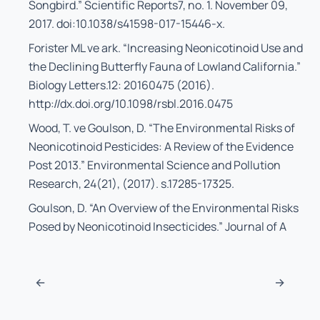
Songbird.”
Scientific Reports
7, no. 1. November 09,
2017. doi:10.1038/s41598-017-15446-x.
Forister ML ve ark. “Increasing Neonicotinoid Use and
the Declining Butterfly Fauna of Lowland California.”
Biology Letters
.12: 20160475 (2016).
http://dx.doi.org/10.1098/rsbl.2016.0475
Wood, T. ve Goulson, D. “The Environmental Risks of
Neonicotinoid Pesticides: A Review of the Evidence
Post 2013.”
Environmental Science and Pollution
Research
, 24(21), (2017). s.17285-17325.
Goulson, D. “An Overview of the Environmental Risks
Posed by Neonicotinoid Insecticides.”
Journal of A
Post navigation
←
→