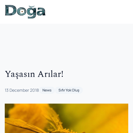
Skip to content
Yaşasın Arılar!
13 December 2018
News
Sıfır Yok Oluş