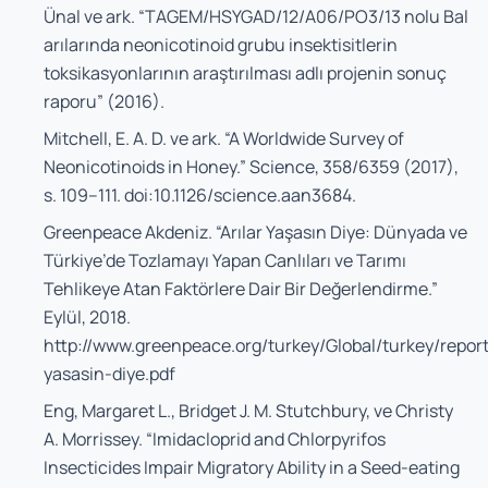
Ünal ve ark. “
TAGEM/HSYGAD/12/A06/PO3/13 nolu Bal
arılarında neonicotinoid grubu insektisitlerin
toksikasyonlarının araştırılması adlı projenin sonuç
raporu
” (2016).
Mitchell, E. A. D. ve ark. “A Worldwide Survey of
Neonicotinoids in Honey.”
Science
, 358/6359 (2017),
s. 109–111. doi:10.1126/science.aan3684.
Greenpeace Akdeniz. “Arılar Yaşasın Diye: Dünyada ve
Türkiye’de Tozlamayı Yapan Canlıları ve Tarımı
Tehlikeye Atan Faktörlere Dair Bir Değerlendirme.”
Eylül, 2018.
http://www.greenpeace.org/turkey/Global/turkey/report
yasasin-diye.pdf
Eng, Margaret L., Bridget J. M. Stutchbury, ve Christy
A. Morrissey. “Imidacloprid and Chlorpyrifos
Insecticides Impair Migratory Ability in a Seed-eating