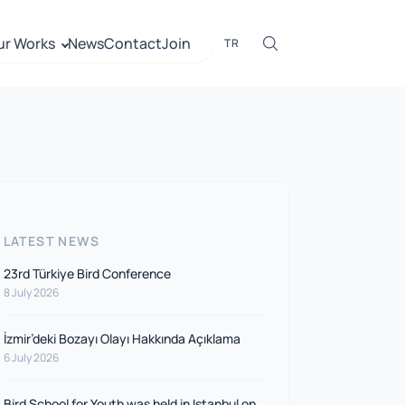
ur Works
News
Contact
Join
TR
LATEST NEWS
23rd Türkiye Bird Conference
8 July 2026
İzmir’deki Bozayı Olayı Hakkında Açıklama
6 July 2026
Bird School for Youth was held in Istanbul on