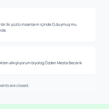
rdır.İki yüzlü insanların içinde.O,duymuş mu
nda.
ekten alkışlıyorum biyolog Özden Mesta Becerik
nts are closed.