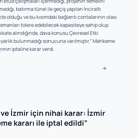
n etüd çalışmaları içermediği, projenin temelini
olmadığı, batırma tünel ile geçiş yapılan İnciraltı
 olduğu ve bu kısımdaki bağlantı contalarının olası
smanları tolere edebilecek kapasiteye sahip olup
dikkate alındığında, dava konusu Çevresel Etki
yarlık bulunmadığı sonucuna varılmıştır.” Mahkeme
nın iptaline karar verdi.
→
ve İzmir için nihai karar: İzmir
e kararı ile iptal edildi
”