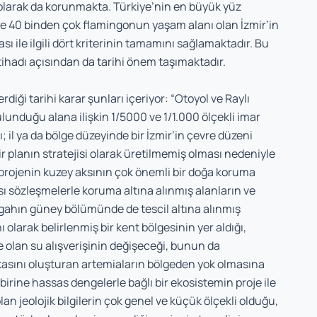
 olarak da korunmakta. Türkiye’nin en büyük yüz
 ve 40 binden çok flamingonun yaşam alanı olan İzmir’in
ile ilgili dört kriterinin tamamını sağlamaktadır. Bu
ihadı açısından da tarihi önem taşımaktadır.
diği tarihi karar şunları içeriyor: “Otoyol ve Raylı
lunduğu alana ilişkin 1/5000 ve 1/1.000 ölçekli imar
ı; il ya da bölge düzeyinde bir İzmir’in çevre düzeni
 planın stratejisi olarak üretilmemiş olması nedeniyle
 projenin kuzey aksının çok önemli bir doğa koruma
sı sözleşmelerle koruma altına alınmış alanların ve
gahın güney bölümünde de tescil altına alınmış
olarak belirlenmiş bir kent bölgesinin yer aldığı,
e olan su alışverişinin değişeceği, bunun da
lkasını oluşturan artemiaların bölgeden yok olmasına
irine hassas dengelerle bağlı bir ekosistemin proje ile
an jeolojik bilgilerin çok genel ve küçük ölçekli olduğu,