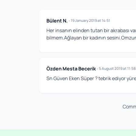
Bülent N.
•
19 January 2019 at 14:51
Her insanın elinden tutan bir akrabası va
bilmem.Ağlayan bir kadının sesini.Omzu
Özden Mesta Becerik
•
5 August 2019 at 11:58
Sn Güven Eken Süper ? tebrik ediyor yür
Comme