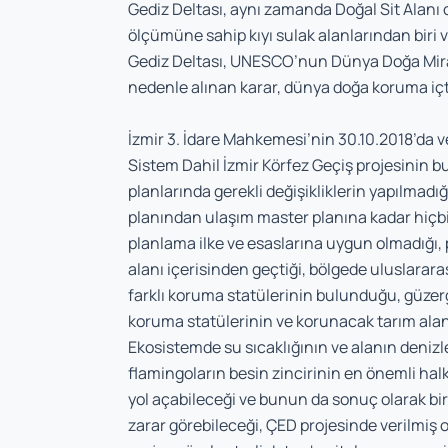
Gediz Deltası, aynı zamanda Doğal Sit Alanı
ölçümüne sahip kıyı sulak alanlarından biri
Gediz Deltası, UNESCO’nun Dünya Doğa Mirası 
nedenle alınan karar, dünya doğa koruma içt
İzmir 3. İdare Mahkemesi’nin 30.10.2018’da ver
Sistem Dahil İzmir Körfez Geçiş projesinin bu
planlarında gerekli değişikliklerin yapılmadığ
planından ulaşım master planına kadar hiçbir
planlama ilke ve esaslarına uygun olmadığı,
alanı içerisinden geçtiği, bölgede uluslarara
farklı koruma statülerinin bulunduğu, güzer
koruma statülerinin ve korunacak tarım alanı 
Ekosistemde su sıcaklığının ve alanın denizl
flamingoların besin zincirinin en önemli ha
yol açabileceği ve bunun da sonuç olarak birb
zarar görebileceği, ÇED projesinde verilmiş ol