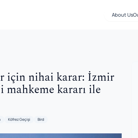
About Us
O
 için nihai karar: İzmir
si mahkeme kararı ile
a
Köfrez Geçişi
Bird