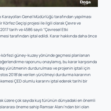
ı Karayolları Genel Müdürlüğü tarafından yapılması
Körfez Geçişi projesi ile ilgili olarak Çevre ve
2017 tarih ve 4586 sayılı “Çevresel Etki
esi tarafından iptal edildi. Karar hakkında daha önce
’de körfezi güney-kuzey yönünde geçmesi planlanan
 değerlendirme raporunu onaylamış, bu karar karşısında
 yürütmenin durdurulması ve projenin iptali için
stos 2018’de verilen yürütmeyi durdurma kararının
kemesi ÇED olumlu kararını iptal ederek tarihi bir
lmak üzere çok sayıda kuş türünün dünyadaki en önemli
uslararası öneme sahip Ramsar Alanı’ndan biri olan