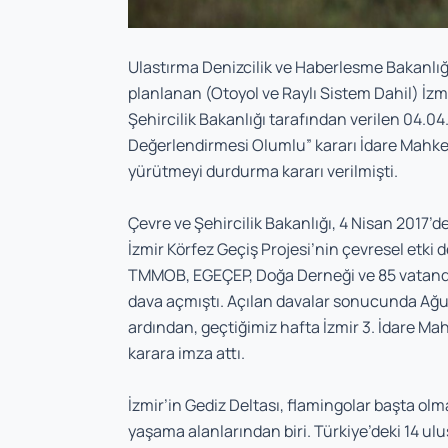
Ulastırma Denizcilik ve Haberlesme Bakanlığ
planlanan (Otoyol ve Raylı Sistem Dahil) İzmir 
Şehircilik Bakanlığı tarafından verilen 04.04.
Değerlendirmesi Olumlu” kararı İdare Mahkem
yürütmeyi durdurma kararı verilmişti.
Çevre ve Şehircilik Bakanlığı, 4 Nisan 2017
İzmir Körfez Geçiş Projesi’nin çevresel etki
TMMOB, EGEÇEP, Doğa Derneği ve 85 vatandaş
dava açmıştı. Açılan davalar sonucunda Ağu
ardından, geçtiğimiz hafta İzmir 3. İdare Mah
karara imza attı.
İzmir’in Gediz Deltası, flamingolar başta o
yaşama alanlarından biri. Türkiye’deki 14 ul