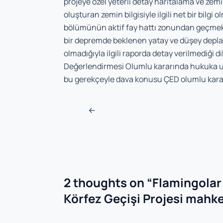
projeye özel yeterli detay haritalama ve zemi
oluşturan zemin bilgisiyle ilgili net bir bilgi 
bölümünün aktif fay hattı zonundan geçmekte
bir depremde beklenen yatay ve düşey depla
olmadığıyla ilgili raporda detay verilmediği 
Değerlendirmesi Olumlu kararında hukuka u
bu gerekçeyle dava konusu ÇED olumlu kararı
Post navigation
←
2 thoughts on “
Flamingolar 
Körfez Geçişi Projesi mahkem