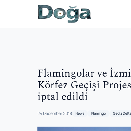
Skip to content
Flamingolar ve İzmir
Körfez Geçişi Proje
iptal edildi
24 December 2018
News
Flamingo
Gediz Delt