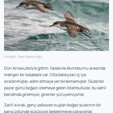
Fotoğraf: Taner Şekercioğlu
Dün Arnavutköy’e gittim. İskele ile Akıntıburnu arasında
mahşeri bir kalabalık var. Olta balıkçıları iç içe
sıralanmışlar, adım atmaya yer bırakmamışlar. Güzel bir
pazar günü boğazı izlemeye gelen İstanbullular, bu sahil
bandında giremiyor, girenler yürüyemiyorlar.
Zarif, kıvrak, genç yelkovan kuşları boğaz sularının bir
karış üstünde süzülüyor,beslenmeye çalışıyorlar.