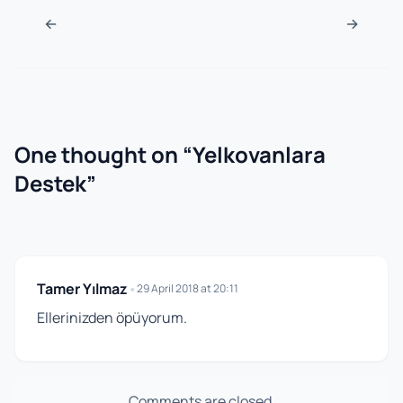
Post navigation
←
→
One thought on “
Yelkovanlara
Destek
”
Tamer Yılmaz
•
29 April 2018 at 20:11
Ellerinizden öpüyorum.
Comments are closed.