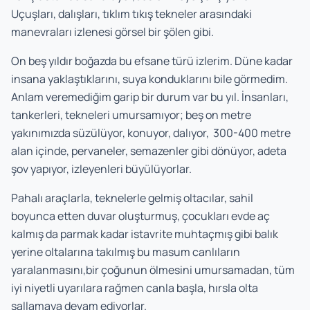
Uçuşları, dalışları, tıklım tıkış tekneler arasındaki
manevraları izlenesi görsel bir şölen gibi.
On beş yıldır boğazda bu efsane türü izlerim. Düne kadar
insana yaklaştıklarını, suya konduklarını bile görmedim.
Anlam veremediğim garip bir durum var bu yıl. İnsanları,
tankerleri, tekneleri umursamıyor; beş on metre
yakınımızda süzülüyor, konuyor, dalıyor, 300-400 metre
alan içinde, pervaneler, semazenler gibi dönüyor, adeta
şov yapıyor, izleyenleri büyülüyorlar.
Pahalı araçlarla, teknelerle gelmiş oltacılar, sahil
boyunca etten duvar oluşturmuş, çocukları evde aç
kalmış da parmak kadar istavrite muhtaçmış gibi balık
yerine oltalarına takılmış bu masum canlıların
yaralanmasını,bir çoğunun ölmesini umursamadan, tüm
iyi niyetli uyarılara rağmen canla başla, hırsla olta
sallamaya devam ediyorlar.