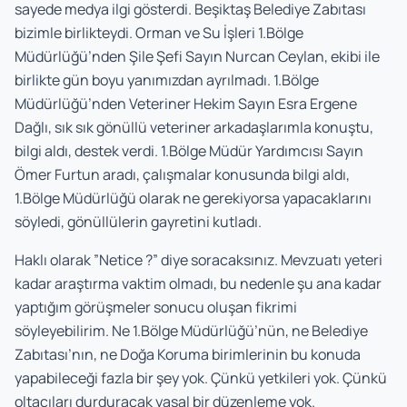
sayede medya ilgi gösterdi. Beşiktaş Belediye Zabıtası
bizimle birlikteydi. Orman ve Su İşleri 1.Bölge
Müdürlüğü’nden Şile Şefi Sayın Nurcan Ceylan, ekibi ile
birlikte gün boyu yanımızdan ayrılmadı. 1.Bölge
Müdürlüğü’nden Veteriner Hekim Sayın Esra Ergene
Dağlı, sık sık gönüllü veteriner arkadaşlarımla konuştu,
bilgi aldı, destek verdi. 1.Bölge Müdür Yardımcısı Sayın
Ömer Furtun aradı, çalışmalar konusunda bilgi aldı,
1.Bölge Müdürlüğü olarak ne gerekiyorsa yapacaklarını
söyledi, gönüllülerin gayretini kutladı.
Haklı olarak ”Netice ?” diye soracaksınız. Mevzuatı yeteri
kadar araştırma vaktim olmadı, bu nedenle şu ana kadar
yaptığım görüşmeler sonucu oluşan fikrimi
söyleyebilirim. Ne 1.Bölge Müdürlüğü’nün, ne Belediye
Zabıtası’nın, ne Doğa Koruma birimlerinin bu konuda
yapabileceği fazla bir şey yok. Çünkü yetkileri yok. Çünkü
oltacıları durduracak yasal bir düzenleme yok.