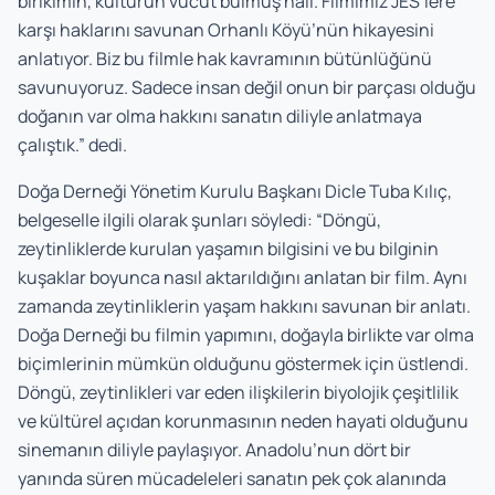
birikimin, kültürün vücut bulmuş hali. Filmimiz JES’lere
karşı haklarını savunan Orhanlı Köyü’nün hikayesini
anlatıyor. Biz bu filmle hak kavramının bütünlüğünü
savunuyoruz. Sadece insan değil onun bir parçası olduğu
doğanın var olma hakkını sanatın diliyle anlatmaya
çalıştık.” dedi.
Doğa Derneği Yönetim Kurulu Başkanı Dicle Tuba Kılıç,
belgeselle ilgili olarak şunları söyledi: “Döngü,
zeytinliklerde kurulan yaşamın bilgisini ve bu bilginin
kuşaklar boyunca nasıl aktarıldığını anlatan bir film. Aynı
zamanda zeytinliklerin yaşam hakkını savunan bir anlatı.
Doğa Derneği bu filmin yapımını, doğayla birlikte var olma
biçimlerinin mümkün olduğunu göstermek için üstlendi.
Döngü, zeytinlikleri var eden ilişkilerin biyolojik çeşitlilik
ve kültürel açıdan korunmasının neden hayati olduğunu
sinemanın diliyle paylaşıyor. Anadolu’nun dört bir
yanında süren mücadeleleri sanatın pek çok alanında