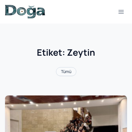
İçeriğe geç
Menü
Etiket:
Zeytin
Tümü