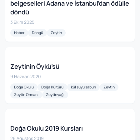
belgeselleri Adana ve İstanbul’dan ödülle
döndü
3 Ekim 2025
Haber
Döngü
Zeytin
Zeytinin Öykü’sü
9 Haziran 2020
Doğa Okulu
Doğa Kültürü
kül suyu sabun
Zeytin
Zeytin Ormanı
Zeytinyağı
Doğa Okulu 2019 Kursları
26 Ağustos 2019