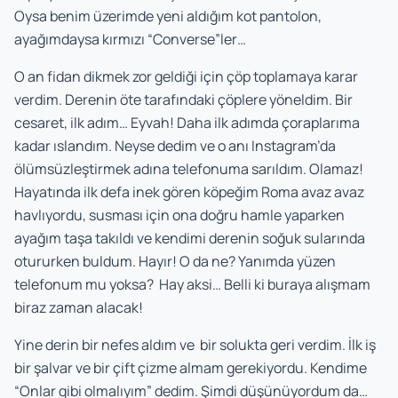
Oysa benim üzerimde yeni aldığım kot pantolon,
ayağımdaysa kırmızı “Converse”ler…
O an fidan dikmek zor geldiği için çöp toplamaya karar
verdim. Derenin öte tarafındaki çöplere yöneldim. Bir
cesaret, ilk adım… Eyvah! Daha ilk adımda çoraplarıma
kadar ıslandım. Neyse dedim ve o anı Instagram’da
ölümsüzleştirmek adına telefonuma sarıldım. Olamaz!
Hayatında ilk defa inek gören köpeğim Roma avaz avaz
havlıyordu, susması için ona doğru hamle yaparken
ayağım taşa takıldı ve kendimi derenin soğuk sularında
otururken buldum. Hayır! O da ne? Yanımda yüzen
telefonum mu yoksa? Hay aksi… Belli ki buraya alışmam
biraz zaman alacak!
Yine derin bir nefes aldım ve bir solukta geri verdim. İlk iş
bir şalvar ve bir çift çizme almam gerekiyordu. Kendime
“Onlar gibi olmalıyım” dedim. Şimdi düşünüyordum da…