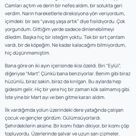
Camları açtım ve derin bir nefes aldım, bir solukta geri
verdim. Narin hareketlerle direksiyona yön veriyordum,
içimdeki bir ses “yavaş yaşa artık” diye fısıldıyordu. Çok
yorgundum. Gittiğim yerde sadece dinlenebilmeyi
diledim. Başka hiç bir isteğim yoktu. Tek bir sırt çantam
vardı, bir de köpeğim. Ne kadar kalacağımı bilmiyordum,
hiç düşünmemiştim.
Bana göre on iki ayın içerisinde ikisi özeldi. Biri “Eylül”,
diğeriyse “Mart”. Çünkü bana benziyorlar. Benim gibi biraz
hüzünlü, biraz sakin, biraz da kırılgan. Bu aylarda hep
gidesim gelir. Hiç bir yere hiç bir zaman kök salmamış gibi.
İste yine bir Mart ayı ve ben gitme kararı aldım.
İlk vardığımda yolun üzerindeki dere yatağında çalışan
çocuk ve gençler gördüm. Gülümsüyorlardı.
Şehirdekilerin aksine. Bir kısmı fidan dikiyor, bir kısmı çöp
topluyordu. Üzerlerinde şalvar ve uzun sarı çizmeler.