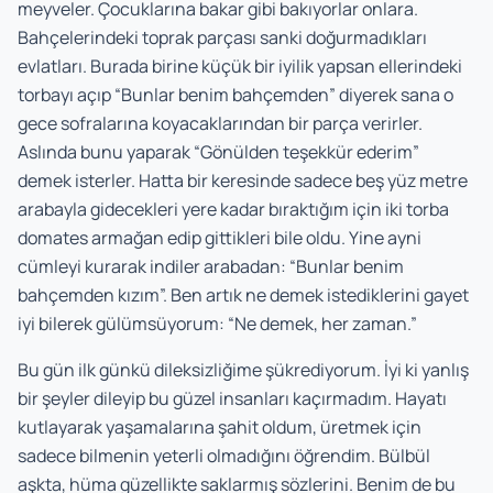
meyveler. Çocuklarına bakar gibi bakıyorlar onlara.
Bahçelerindeki toprak parçası sanki doğurmadıkları
evlatları. Burada birine küçük bir iyilik yapsan ellerindeki
torbayı açıp “Bunlar benim bahçemden” diyerek sana o
gece sofralarına koyacaklarından bir parça verirler.
Aslında bunu yaparak “Gönülden teşekkür ederim”
demek isterler. Hatta bir keresinde sadece beş yüz metre
arabayla gidecekleri yere kadar bıraktığım için iki torba
domates armağan edip gittikleri bile oldu. Yine ayni
cümleyi kurarak indiler arabadan: “Bunlar benim
bahçemden kızım”. Ben artık ne demek istediklerini gayet
iyi bilerek gülümsüyorum: “Ne demek, her zaman.”
Bu gün ilk günkü dileksizliğime şükrediyorum. İyi ki yanlış
bir şeyler dileyip bu güzel insanları kaçırmadım. Hayatı
kutlayarak yaşamalarına şahit oldum, üretmek için
sadece bilmenin yeterli olmadığını öğrendim. Bülbül
aşkta, hüma güzellikte saklarmış sözlerini. Benim de bu