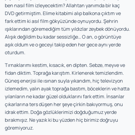
ben nasıl film izleyecektim? Allahtan yanımda bir kaç
DVD getirmiştim. Elime kitabimi alıp balkona çıktım ve
fark ettim ki asıl film gökyüzünde oynuyordu. Şehrin
ışıklarından göremediğim tüm yıldızlar zeybek dönüyordu.
Alışık değildim bu kadar sessizliğe… O an, o görüntüye
aşık oldum ve o geceyi takip eden her gece aynı yerde
oturdum.
Tırnaklarımı kestim, kısacık, en dipten. Sebze, meyve ve
fidan diktim. Toprağa karıştım. Kirlenerek temizlendim.
Güneş enerjisi ile ısınan suyla yıkandım, hiç televizyon
izlemedim, yalın ayak toprağa bastım, böceklerin ve hatta
yılanların ne kadar güzel olduklarını fark ettim. İnsanlar
çıkarlarına ters düşen her şeye çirkin bakıyormuş, onu
idrak ettim. Doğa gözlüklerimizi doğduğumuz yerde
bırakmışız. Ne yazık ki bu yüzden hiç birimiz doğruyu
göremiyoruz.