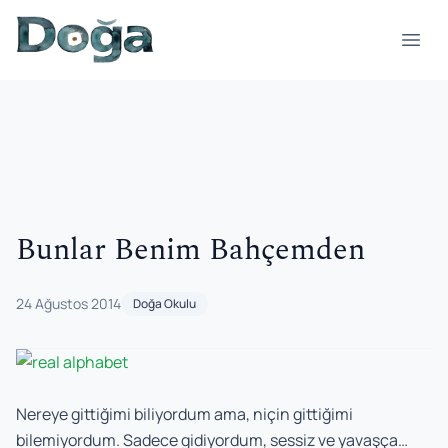
İçeriğe geç
Menü
Bunlar Benim Bahçemden
24 Ağustos 2014
Doğa Okulu
Nereye gittiğimi biliyordum ama, niçin gittiğimi
bilemiyordum. Sadece gidiyordum, sessiz ve yavaşça…