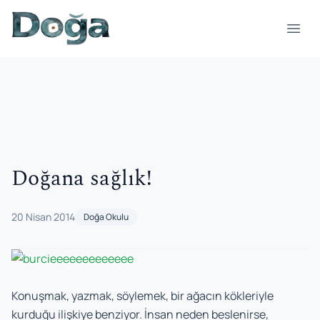
İçeriğe geç
Menü
Doğana sağlık!
20 Nisan 2014
Doğa Okulu
Konuşmak, yazmak, söylemek, bir ağacın kökleriyle
kurduğu ilişkiye benziyor. İnsan neden beslenirse,