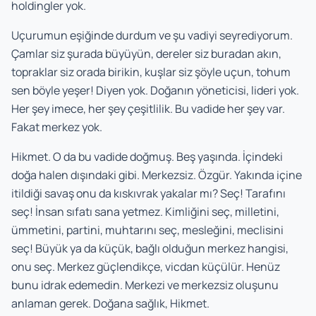
holdingler yok.
Uçurumun eşiğinde durdum ve şu vadiyi seyrediyorum.
Çamlar siz şurada büyüyün, dereler siz buradan akın,
topraklar siz orada birikin, kuşlar siz şöyle uçun, tohum
sen böyle yeşer! Diyen yok. Doğanın yöneticisi, lideri yok.
Her şey imece, her şey çeşitlilik. Bu vadide her şey var.
Fakat merkez yok.
Hikmet. O da bu vadide doğmuş. Beş yaşında. İçindeki
doğa halen dışındaki gibi. Merkezsiz. Özgür. Yakında içine
itildiği savaş onu da kıskıvrak yakalar mı? Seç! Tarafını
seç! İnsan sıfatı sana yetmez. Kimliğini seç, milletini,
ümmetini, partini, muhtarını seç, mesleğini, meclisini
seç! Büyük ya da küçük, bağlı olduğun merkez hangisi,
onu seç. Merkez güçlendikçe, vicdan küçülür. Henüz
bunu idrak edemedin. Merkezi ve merkezsiz oluşunu
anlaman gerek. Doğana sağlık, Hikmet.