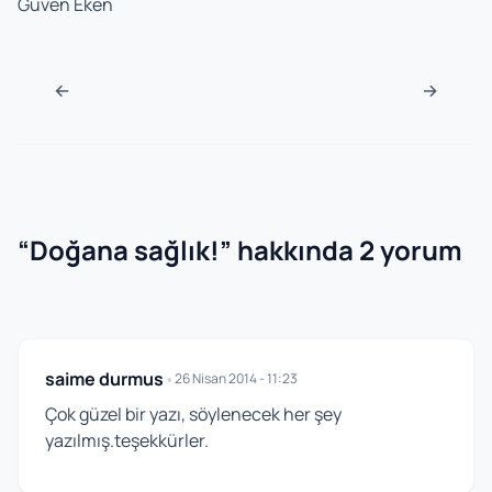
Güven Eken
Navigasyon sonrası
←
→
“
Doğana sağlık!
” hakkında 2 yorum
saime durmus
•
26 Nisan 2014 - 11:23
Çok güzel bir yazı, söylenecek her şey
yazılmış.teşekkürler.