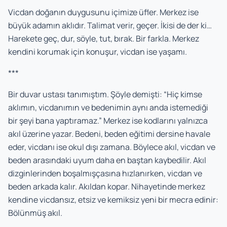
Vicdan doğanın duygusunu içimize üfler. Merkez ise
büyük adamın aklıdır. Talimat verir, geçer. İkisi de der ki…
Harekete geç, dur, söyle, tut, bırak. Bir farkla. Merkez
kendini korumak için konuşur, vicdan ise yaşamı.
***
Bir duvar ustası tanımıştım. Şöyle demişti: “Hiç kimse
aklımın, vicdanımın ve bedenimin aynı anda istemediği
bir şeyi bana yaptıramaz.” Merkez ise kodlarını yalnızca
akıl üzerine yazar. Bedeni, beden eğitimi dersine havale
eder, vicdanı ise okul dışı zamana. Böylece akıl, vicdan ve
beden arasındaki uyum daha en baştan kaybedilir. Akıl
dizginlerinden boşalmışçasına hızlanırken, vicdan ve
beden arkada kalır. Akıldan kopar. Nihayetinde merkez
kendine vicdansız, etsiz ve kemiksiz yeni bir mecra edinir:
Bölünmüş akıl.