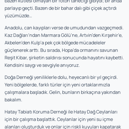
bazen kütlesi olmayan bir foton taneciği gibiydi; bir anda
parlayıp geçti. Bazen de bir bahar dalı gibi çiçek açtırdı
yüzümüzde…
Anadolu, can kayıpları verse de umudundan vazgeçmedi.
Kaz Dağları’ndan Marmara Gölü’ne, Artvin’den Kırşehir’e,
Akbelen’den Kulp’a pek çok bölgede mücadeleler
güçlenerek arttı. Bu sırada, Hopa’da ormanını savunan
Reşit Kibar, şirketin saldırısı sonucunda hayatını kaybetti.
Kendisini saygı ve sevgiyle anıyoruz.
Doğa Derneği yeniliklerle dolu, heyecanlı bir yıl geçirdi.
Yeni bölgelerde, farklı türler için yeni ortaklarımızla
çalışmalara başladık. Gelin, bunların birkaçına yakından
bakalım.
Hatay Tabiatı Koruma Derneği ile Hatay Dağ Ceylanları
için bir çalışma başlattık.
Ceylanlar için yeni su içme
alanları oluşturduk ve onlar için riskli kuyuları kapatarak