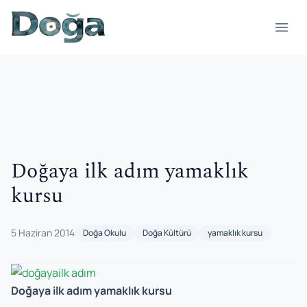
İçeriğe geç
Menü
Doğaya ilk adım yamaklık
kursu
5 Haziran 2014
Doğa Okulu
Doğa Kültürü
yamaklık kursu
Doğaya ilk adım yamaklık kursu