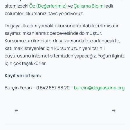
sitemizdeki
Öz (Değerlerimiz)
ve
Çalışma Biçimi
adlı
bölümleri okumanızı tavsiye ediyoruz.
Doğaya ilk adım yamaklık kursuna katılabilecek misafir
sayımız imkanlarımız çerçevesinde dolmuştur.
Kursumuzun ikincisi en kısa zamanda tekrarlanacaktır,
katılmak isteyenler için kursumuzun yeni tarihli
duyurusunu internet sitemizden yapacağız. Yoğun ilginiz
için çok teşekkürler.
Kayıt ve iletişim:
Burçin Feran – 0 542 657 66 20 –
burcin@dogaaskina.org
Navigasyon sonrası
←
→