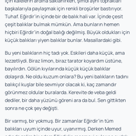
için kalelerin ardına saklanırken, şimdi aynı toprakları
başkalarıyla paylaşmak için renkli broşürler bastırıyor.
Tuhaf. Eğirdir’in içinde bir de balık hali var. İçinde çesit
çeşit balıklar bulmak mümkün. Ama bunların hemen
hiçbiri Eğirdir’in doğal balığı değilmiş. Büyük oldukları için
küçük balıkları yiyen balıklar bunlar. Masallardaki gibi.
Bu yeni balıkların hiç tadı yok. Eskileri daha küçük, ama
lezzetliydi. Biraz limon, biraz tarator koyardım üstüne,
bayılırdın. Gölün kıyılarında küçük küçük balıklar
dolaşırdı. Ne oldu kuzum onlara? Bu yeni balıkların tadını
balıkçıl kuşlar bile sevmiyor olacak ki, kaç zamandır
görünmez oldular buralarda. Kerevite de veba geldi
dediler, bir daha yüzünü göreni ara da bul. Sen gittikten
sonra ne çok şey değişti.
Bir varmış, bir yokmuş. Bir zamanlar Eğirdir’in tüm
balıkları uyum içinde uyur, uyanırmış. Derken Memed