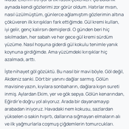
aynada kendi gözlerimi zor görür oldum. Hatırlar mısın,
nasıl üzülmüştüm, günlerce ağlamıştım gözlerimin altına
çöküveren ilk kırışıkları fark ettiğimde. Gül kremi kullan,
iyi gelir, genç kalırsın demişlerdi. O günden beri hiç
sıkılmadan, her sabah ve her gece gül kremi sürdüm
yüzüme. Nasıl hoşuna giderdi gül kokulu tenimle yanık
koynuna girdiğimde. Ama yüzümdeki kırışıklar hiç
azalmadı, arttı.
İşte nihayet göl gözüktü. Bu nasıl bir mavi böyle. Göl değil,
Akdeniz sanki. Dört bir yanını dağlar sarmış. Gölün
mavisine yazın, kıyılara sonbaharın, dağlara kışın sureti
inmiş. Aylardan Ekim, yer ve gök sepya. Gölün kenarından,
Eğirdir’e doğru yol alıyoruz. Arada bir dayanamayıp
arabadan iniyoruz. Havadaki nem kokusu, sazlardan
yükselen o sakin hışırtı, dallarına sığmayan elmaların alı
ve ilk yağmurlarla coşmuş çiğdemlerin tomurcukları.