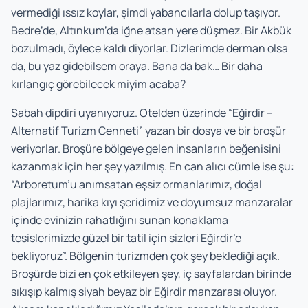
vermediği ıssız koylar, şimdi yabancılarla dolup taşıyor.
Bedre’de, Altınkum’da iğne atsan yere düşmez. Bir Akbük
bozulmadı, öylece kaldı diyorlar. Dizlerimde derman olsa
da, bu yaz gidebilsem oraya. Bana da bak… Bir daha
kırlangıç görebilecek miyim acaba?
Sabah dipdiri uyanıyoruz. Otelden üzerinde “Eğirdir –
Alternatif Turizm Cenneti” yazan bir dosya ve bir broşür
veriyorlar. Broşüre bölgeye gelen insanların beğenisini
kazanmak için her şey yazılmış. En can alıcı cümle ise şu:
“Arboretum’u anımsatan eşsiz ormanlarımız, doğal
plajlarımız, harika kıyı şeridimiz ve doyumsuz manzaralar
içinde evinizin rahatlığını sunan konaklama
tesislerimizde güzel bir tatil için sizleri Eğirdir’e
bekliyoruz”. Bölgenin turizmden çok şey beklediği açık.
Broşürde bizi en çok etkileyen şey, iç sayfalardan birinde
sıkışıp kalmış siyah beyaz bir Eğirdir manzarası oluyor.