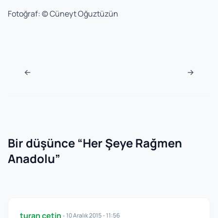
Fotoğraf: © Cüneyt Oğuztüzün
Navigasyon sonrası
←
→
Bir düşünce “
Her Şeye Rağmen
Anadolu
”
turan çetin
•
10 Aralık 2015 - 11:56