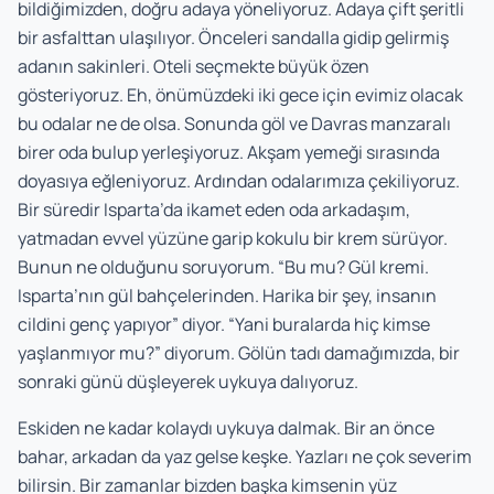
bildiğimizden, doğru adaya yöneliyoruz. Adaya çift şeritli
bir asfalttan ulaşılıyor. Önceleri sandalla gidip gelirmiş
adanın sakinleri. Oteli seçmekte büyük özen
gösteriyoruz. Eh, önümüzdeki iki gece için evimiz olacak
bu odalar ne de olsa. Sonunda göl ve Davras manzaralı
birer oda bulup yerleşiyoruz. Akşam yemeği sırasında
doyasıya eğleniyoruz. Ardından odalarımıza çekiliyoruz.
Bir süredir Isparta’da ikamet eden oda arkadaşım,
yatmadan evvel yüzüne garip kokulu bir krem sürüyor.
Bunun ne olduğunu soruyorum. “Bu mu? Gül kremi.
Isparta’nın gül bahçelerinden. Harika bir şey, insanın
cildini genç yapıyor” diyor. “Yani buralarda hiç kimse
yaşlanmıyor mu?” diyorum. Gölün tadı damağımızda, bir
sonraki günü düşleyerek uykuya dalıyoruz.
Eskiden ne kadar kolaydı uykuya dalmak. Bir an önce
bahar, arkadan da yaz gelse keşke. Yazları ne çok severim
bilirsin. Bir zamanlar bizden başka kimsenin yüz