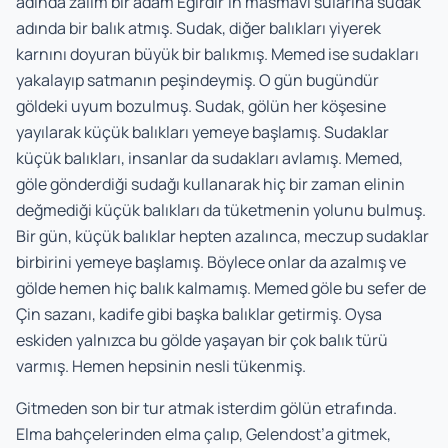
adında zalim bir adam Eğirdir’in masmavi sularına sudak
adında bir balık atmış. Sudak, diğer balıkları yiyerek
karnını doyuran büyük bir balıkmış. Memed ise sudakları
yakalayıp satmanın peşindeymiş. O gün bugündür
göldeki uyum bozulmuş. Sudak, gölün her köşesine
yayılarak küçük balıkları yemeye başlamış. Sudaklar
küçük balıkları, insanlar da sudakları avlamış. Memed,
göle gönderdiği sudağı kullanarak hiç bir zaman elinin
değmediği küçük balıkları da tüketmenin yolunu bulmuş.
Bir gün, küçük balıklar hepten azalınca, meczup sudaklar
birbirini yemeye başlamış. Böylece onlar da azalmış ve
gölde hemen hiç balık kalmamış. Memed göle bu sefer de
Çin sazanı, kadife gibi başka balıklar getirmiş. Oysa
eskiden yalnızca bu gölde yaşayan bir çok balık türü
varmış. Hemen hepsinin nesli tükenmiş.
Gitmeden son bir tur atmak isterdim gölün etrafında.
Elma bahçelerinden elma çalıp, Gelendost’a gitmek,