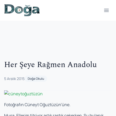
İçeriğe geç
Menü
Her Şeye Rağmen Anadolu
5 Aralık 2015
Doğa Okulu
Fotoğrafın Cüneyt Oğuztüzün’üne.
Musa. Ellerim titriyor artık rastık çekerken. Şu bulanık