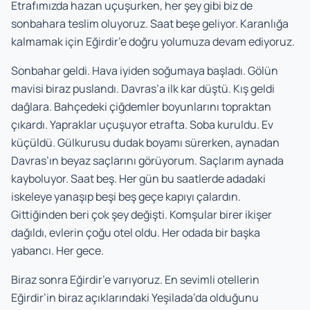
Etrafımızda hazan uçuşurken, her şey gibi biz de
sonbahara teslim oluyoruz. Saat beşe geliyor. Karanlığa
kalmamak için Eğirdir’e doğru yolumuza devam ediyoruz.
Sonbahar geldi. Hava iyiden soğumaya başladı. Gölün
mavisi biraz puslandı. Davras’a ilk kar düştü. Kış geldi
dağlara. Bahçedeki çiğdemler boyunlarını topraktan
çıkardı. Yapraklar uçuşuyor etrafta. Soba kuruldu. Ev
küçüldü. Gülkurusu dudak boyamı sürerken, aynadan
Davras’ın beyaz saçlarını görüyorum. Saçlarım aynada
kayboluyor. Saat beş. Her gün bu saatlerde adadaki
iskeleye yanaşıp beşi beş geçe kapıyı çalardın.
Gittiğinden beri çok şey değişti. Komşular birer ikişer
dağıldı, evlerin çoğu otel oldu. Her odada bir başka
yabancı. Her gece.
Biraz sonra Eğirdir’e varıyoruz. En sevimli otellerin
Eğirdir’in biraz açıklarındaki Yeşilada’da olduğunu