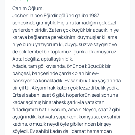
Canım Oğlum,
Jochen’la ben Eğirdir gölüne galiba 1987
senesinde gitmiştik. Hiç unutamadığım çok özel
yerlerden biridir. Zaten çok küçük bir adacık, niye
karaya bağlanma gereksinimi duymuşlar ki, ama
niye bunu yazıyorum ki, duygusuz ve saygısız ve
de çok tembel bir toplumuz, çünkü okumuyoruz.
Aptal değiliz, aptallaştırıldık.
Adada, tam göl kıyısında, önünde küçücük bir
bahçesi, bahçesinde çardak olan bir ev-
pansiyonda konakladık. Ev sahibi 40,45 yaşlarında
bir çiftti. Akşam hakikaten çok lezzetli balık yedik.
Ertesi sabah, saat 6 gibi, hoperlorün sesi sonuna
kadar açılmış bir arabesk şarkıyla yataktan
fırladığımızı hatırlıyorum, ama n Neyse, saat 7 gibi
aşağı indik, kahvaltı yaparken, komşusu, ev sahibi
kadına, o müzik neydi öyle gibilerinden bir şey
söyledi. Ev sahibi kadın da, ‘damat hamamdan