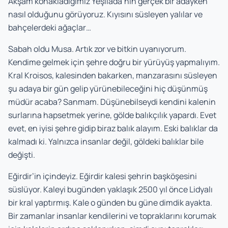
Akşam konakladığımız Yeşilada’nın gerçek bir­ adayken
nasıl olduğunu görüyoruz. Kıyısını süsleyen yalılar ve
bahçelerdeki ağaçlar…
Sabah oldu Musa. Artık zor ve bitkin uyanıyorum.
Kendime gelmek için şehre doğru bir yürüyüş yapmalıyım.
Kral Kroisos, kalesinden bakarken, manzarasını süsleyen
şu adaya bir gün gelip yürünebileceğini hiç düşünmüş
müdür acaba? Sanmam. Düşünebilseydi kendini kalenin
surlarına hapsetmek yerine, gölde balıkçılık yapardı. Evet
evet, en iyisi şehre gidip biraz balık alayım. Eski balıklar da
kalmadı ki. Yalnızca insanlar değil, göldeki balıklar bile
değişti.
Eğirdir’in içindeyiz. Eğirdir kalesi şehrin başköşesini
süslüyor. Kaleyi bugünden yaklaşık 2500 yıl önce Lidyalı
bir kral yaptırmış. Kale o günden bu güne dimdik ayakta.
Bir zamanlar insanlar kendilerini ve topraklarını korumak