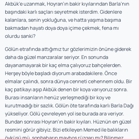
Akbük’e uzanmak, Hoyran’ın bakir kıyılarından Barla’nın
başındaki karlı saçları seyretmek isterdim. Gidenlere
kalanlara, senin yokluğuna, ve hatta yaşıma başıma
bakmadan hayatı doya doya içime çekmek, fena mı
olurdu sanki?
Gölün etrafında attığımız tur gözlerimizin önüne giderek
daha da güzel manzaralar seriyor. En sonunda
dayanamayarak bir kaç elma çalıyoruz bahçelerden.
Herşey böyle başladı diyorum arabadakilere. Önce
elmalar çalındı, sonra dünya cenneti cehennem oldu. Bir
kaç patikayı aşıp Akbük denen bir koya varıyoruz sonra.
Burası insanların henüz yerleşmediği bir koy ve
kurutmadığı bir sazlık. Gölün öte tarafında karlı Barla Dağı
yükseliyor. Gölü çevreleyen yol ise burada ara veriyor.
Bundan sonrası Hoyran’ın bakir kıyıları. Hüznün en güzel
resmini görür gibiyiz. Bizi etkileyen Memed ile balıkların
öyküsü mü, sonbaharın mayhoş rüzgarı mı? Bilinmez.