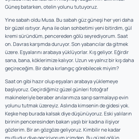
Güneş batarken, otelin yolunu tutuyoruz.
Yine sabah oldu Musa. Bu sabah güz güneşi her yeri daha
bir güzel ısıtıyor. Ayna ile olan sohbetimi yeni bitirdim, gül
kremi süründüm, pencereden gölü seyrediyorum. Saat
on. Davras karşımda duruyor. Son yabancılar da gitmek
üzere. Eşyalarını arabaya yüklüyorlar. Kış geliyor. Eğirdir
sana, bana, köklerimize kalıyor. Uzun ve yalnız bir kış daha
geçireceğim. Bir daha kırlangıç görebilecek miyim?
Saat on gibi hazır olup eşyaları arabaya yüklemeye
başlıyoruz. Geçirdiğimiz güzel günleri fotoğraf
makineleriyle beraber anılarımıza sarıp sarmalayıp evin
yolunu tutmak üzereyiz. Aslında kimsenin de gidesi yok.
Keşke hep burada kalsak diye düşünüyoruz. Eski yalıların
birinin penceresinden bakan yaşlı bir kadına ilişiyor
gözlerim. Bir an gözgöze geliyoruz. Kimbilir ne kadar
mutludur diye geçiriyorum içimden. Bu güzel gölün