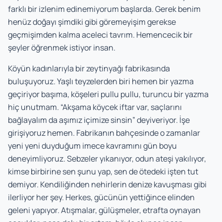
farklı bir izlenim edinemiyorum başlarda. Gerek benim
henüz doğayı şimdiki gibi göremeyişim gerekse
geçmişimden kalma aceleci tavrım. Hemencecik bir
şeyler öğrenmek istiyor insan.
Köyün kadınlarıyla bir zeytinyağı fabrikasında
buluşuyoruz. Yaşlı teyzelerden biri hemen bir yazma
geçiriyor başıma, köşeleri pullu pullu, turuncu bir yazma
hiç unutmam. “Akşama köycek iftar var, saçlarını
bağlayalım da aşımız içimize sinsin” deyiveriyor. İşe
girişiyoruz hemen. Fabrikanın bahçesinde o zamanlar
yeni yeni duyduğum imece kavramını gün boyu
deneyimliyoruz. Sebzeler yıkanıyor, odun ateşi yakılıyor,
kimse birbirine sen şunu yap, sen de ötedeki işten tut
demiyor. Kendiliğinden nehirlerin denize kavuşması gibi
ilerliyor her şey. Herkes, gücünün yettiğince elinden
geleni yapıyor. Atışmalar, gülüşmeler, etrafta oynayan