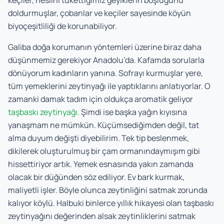
keçiler, neslini tükettiğimiz geyiklerin boşluğunu
doldurmuşlar, çobanlar ve keçiler sayesinde köyün
biyoçeşitliliği de korunabiliyor.
Galiba doğa korumanın yöntemleri üzerine biraz daha
düşünmemiz gerekiyor Anadolu’da. Kafamda sorularla
dönüyorum kadınların yanına. Sofrayı kurmuşlar yere,
tüm yemeklerini zeytinyağı ile yaptıklarını anlatıyorlar. O
zamanki damak tadım için oldukça aromatik geliyor
taşbaskı zeytinyağı.
Şimdi ise başka yağın kıyısına
yanaşmam ne mümkün. Küçümsediğimden değil, tat
alma duyum değişti diyebilirim. Tek tip beslenmek,
dikilerek oluşturulmuş bir çam ormanındaymışım gibi
hissettiriyor artık. Yemek esnasında yakın zamanda
olacak bir düğünden söz ediliyor. Ev bark kurmak,
maliyetli işler. Böyle olunca zeytinliğini satmak zorunda
kalıyor köylü. Halbuki binlerce yıllık hikayesi olan taşbaskı
zeytinyağını değerinden alsak zeytinliklerini satmak