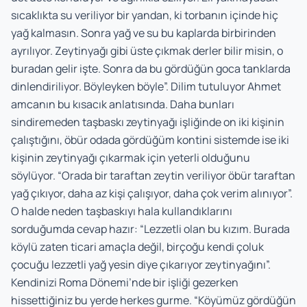
sıcaklıkta su veriliyor bir yandan, ki torbanın içinde hiç
yağ kalmasın. Sonra yağ ve su bu kaplarda birbirinden
ayrılıyor. Zeytinyağı gibi üste çıkmak derler bilir misin, o
buradan gelir işte. Sonra da bu gördüğün goca tanklarda
dinlendiriliyor. Böyleyken böyle”. Dilim tutuluyor Ahmet
amcanın bu kısacık anlatısında. Daha bunları
sindiremeden taşbaskı zeytinyağı işliğinde on iki kişinin
çalıştığını, öbür odada gördüğüm kontini sistemde ise iki
kişinin zeytinyağı çıkarmak için yeterli olduğunu
söylüyor. “Orada bir taraftan zeytin veriliyor öbür taraftan
yağ çıkıyor, daha az kişi çalışıyor, daha çok verim alınıyor”.
O halde neden taşbaskıyı hala kullandıklarını
sorduğumda cevap hazır: “Lezzetli olan bu kızım. Burada
köylü zaten ticari amaçla değil, birçoğu kendi çoluk
çocuğu lezzetli yağ yesin diye çıkarıyor zeytinyağını”.
Kendinizi Roma Dönemi’nde bir işliği gezerken
hissettiğiniz bu yerde herkes gurme. “Köyümüz gördüğün