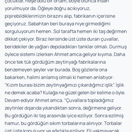
çocuklar, neşe dolu bir ortam, böyle olunca insan
yorulmuyor da. Öğleye doğru acıkıyoruz,
pişirebildiklerimizin birazını alıp, fabrikanın içerisine
geçiyoruz. Sabahtan beri buraya niye girmediğimi
sorguluyorum hemen. Sol tarafta hemen iki taş değirmen
dikkat çekiyor. Biraz ilerisinde üst üste duran çuvallar,
beridekiler de yağları depoladıkları tanklar olmalı. Durmuş
öylece sistemi izlerken Ahmet amca geliyor kıyıma. Daha
önce tek tük gördüğüm zeytinyağı fabrikalarına
benzemeyen şeyler var burada. Boş gözlerle ona
bakarken, halimi anlamış olmalı ki hemen anlatıyor:
“Kızım burası bizim zeytinyağımızı çıkardığımız işlik”. İşlik
ne demek acaba? Kulağa ne güzel gelen bir kelime o öyle.
Devam ediyor Ahmet amca. “Çuvallara topladığımız
zeytinler dışarıda yıkandıktan sonra, değirmene geliyor.
Bu gördüğün iki taş arasında iyice eziliyor. Sonra ezilmiş
hamur, bu gördüğün sıkım torbalarına alınıyor. Torbalar
üst üste konuluyor ve ağırlıkla eziliyor. Eli yakmayacak