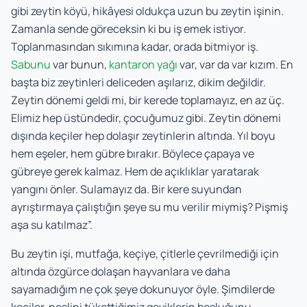
gibi zeytin köyü, hikâyesi oldukça uzun bu zeytin işinin.
Zamanla sende göreceksin ki bu iş emek istiyor.
Toplanmasından sıkımına kadar, orada bitmiyor iş.
Sabunu
var bunun,
kantaron yağı
var, var da var kızım. En
başta biz zeytinleri deliceden aşılarız, dikim değildir.
Zeytin dönemi geldi mi, bir kerede toplamayız, en az üç.
Elimiz hep üstündedir, çocuğumuz gibi. Zeytin dönemi
dışında keçiler hep dolaşır zeytinlerin altında. Yıl boyu
hem eşeler, hem gübre bırakır. Böylece çapaya ve
gübreye gerek kalmaz. Hem de açıklıklar yaratarak
yangını önler. Sulamayız da. Bir kere suyundan
ayrıştırmaya çalıştığın şeye su mu verilir miymiş? Pişmiş
aşa su katılmaz”.
Bu zeytin işi, mutfağa, keçiye, çitlerle çevrilmediği için
altında özgürce dolaşan hayvanlara ve daha
sayamadığım ne çok şeye dokunuyor öyle. Şimdilerde