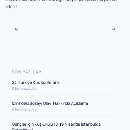
ederiz.
Navigasyon sonrası
←
→
SON YAZILAR
23. Türkiye Kuş Konferansı
8 Temmuz 2026
İzmir’deki Bozayı Olayı Hakkında Açıklama
6 Temmuz 2026
Gençler için Kuş Okulu 18-19 Nisan’da İstanbul’da
Gerçekleşti