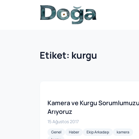
İçeriğe geç
Etiket:
kurgu
Kamera ve Kurgu Sorumlumuz
Arıyoruz
15 Ağustos 2017
Genel
Haber
Ekip Arkadaşı
kamera