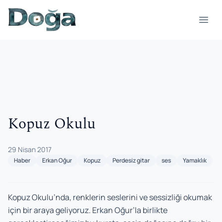
İçeriğe geç
Menü
Kopuz Okulu
29 Nisan 2017
Haber
Erkan Oğur
Kopuz
Perdesiz gitar
ses
Yamaklık
Kopuz Okulu’nda, renklerin seslerini ve sessizliği okumak
için bir araya geliyoruz. Erkan Oğur’la birlikte