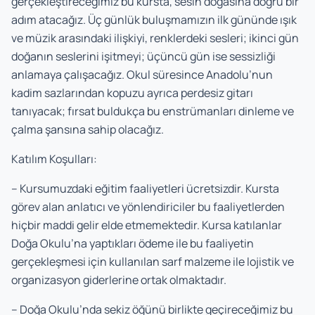
gerçekleştireceğimiz bu kursta, sesin doğasına doğru bir
adım atacağız. Üç günlük buluşmamızın ilk gününde ışık
ve müzik arasındaki ilişkiyi, renklerdeki sesleri; ikinci gün
doğanın seslerini işitmeyi; üçüncü gün ise sessizliği
anlamaya çalışacağız. Okul süresince Anadolu’nun
kadim sazlarından kopuzu ayrıca perdesiz gitarı
tanıyacak; fırsat buldukça bu enstrümanları dinleme ve
çalma şansına sahip olacağız.
Katılım Koşulları:
– Kursumuzdaki eğitim faaliyetleri ücretsizdir. Kursta
görev alan anlatıcı ve yönlendiriciler bu faaliyetlerden
hiçbir maddi gelir elde etmemektedir. Kursa katılanlar
Doğa Okulu’na yaptıkları ödeme ile bu faaliyetin
gerçekleşmesi için kullanılan sarf malzeme ile lojistik ve
organizasyon giderlerine ortak olmaktadır.
– Doğa Okulu’nda sekiz öğünü birlikte geçireceğimiz bu