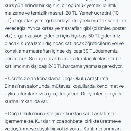
kurs günlerinde bir kişinin, bir öğünlük yemek, lojistik,
malzeme ve temizlik masrafı 20 TL. Yemek ücretini (10
TL) doğrudan yemeği hazırlayan köydeki mutfak sahibine
vereceğiz. Ayrıca kırtasiye masrafları gibi (çizimler, poster
vb.) organizasyon giderleri için kişi başı 50 TL giderimiz
olacak. Kursa İzmir dışından katılacak öğreticilerin yol ve
konaklama masrafları içinse kişi başı 30 TL ödememiz
gerekecek. Sonuç olarak bu kursa katılacak olan her bir
katılımcının kişi başı 240 TL harcama yapması gerekiyor.
– Ücretsiz olan konaklama Doğa Okulu Araştırma
Binası’nın salonunda, mütevazı koşullarda, kendi mat ve
uyku tulumlarınızda gerçekleşecek. Dileyenler için çadır
kurma imkanı da var.
– Doğa Okulu’nun usta çırak kursları sabit anlatımlar
içermemekte. Kurslarımızda sohbete, birlikte üretmeye
ve düşünmeye dayalı bir yol izliyoruz. Katılımcılarımızın