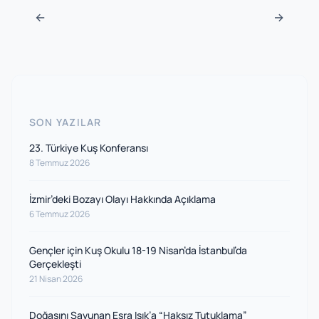
Navigasyon sonrası
←
→
SON YAZILAR
23. Türkiye Kuş Konferansı
8 Temmuz 2026
İzmir’deki Bozayı Olayı Hakkında Açıklama
6 Temmuz 2026
Gençler için Kuş Okulu 18-19 Nisan’da İstanbul’da
Gerçekleşti
21 Nisan 2026
Doğasını Savunan Esra Işık’a “Haksız Tutuklama”