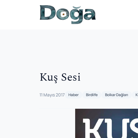
İçeriğe geç
Kuş Sesi
11 Mayıs 2017
Haber
Birdlife
Bolkar Dağları
K