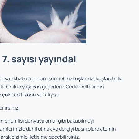
 7. sayısı yayında!
ünya akbabalarından, sürmeli kızkuşlarına, kuşlarda ilk
a birlikte yaşayan göçerlere, Gediz Deltası’nın
ok farklı konu yer alıyor.
ilirsiniz.
en önemlisi dünyaya onlar gibi bakabilmeyi
zimlerinizle dahil olmak ve dergiyi basılı olarak temin
narak bizimle iletişime geçebilirsiniz.