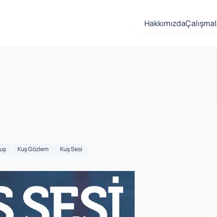
Hakkımızda
Çalışmal
uş
Kuş Gözlem
Kuş Sesi