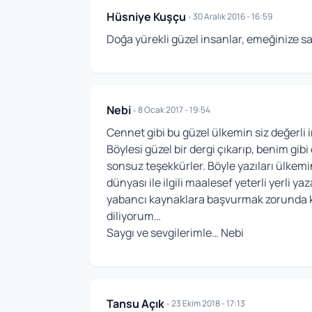
Hüsniye Kuşçu
•
30 Aralık 2016 - 16:59
Doğa yürekli güzel insanlar, emeğinize sağ
Nebi
•
8 Ocak 2017 - 19:54
Cennet gibi bu güzel ülkemin siz değerli 
Böylesi güzel bir dergi çıkarıp, benim gi
sonsuz teşekkürler. Böyle yazıları ülkem
dünyası ile ilgili maalesef yeterli yerli y
yabancı kaynaklara başvurmak zorunda kalı
diliyorum…
Saygı ve sevgilerimle… Nebi
Tansu Açık
•
23 Ekim 2018 - 17:13