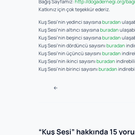
Bağış Sayfamız:
http://dogadernegi.org/bag
Katkınız için çok teşekkür ederiz.
Kuş Sesi’nin yedinci sayısına
buradan
ulaşab
Kuş Sesi’nin altıncı sayısına
buradan
ulaşabil
Kuş Sesi’nin beşinci sayısına
buradan
ulaşab
Kuş Sesi’nin dördüncü sayısını
buradan
indir
Kuş Sesi’nin üçüncü sayısını
buradan
indireb
Kuş Sesi’nin ikinci sayısını
buradan
indirebili
Kuş Sesi’nin birinci sayısını
buradan
indirebil
Navigasyon sonra
←
“
Kuş Sesi
” hakkında 15 yor