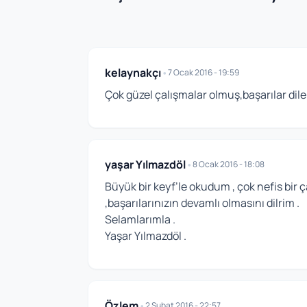
kelaynakçı
•
7 Ocak 2016 - 19:59
Çok güzel çalışmalar olmuş,başarılar dil
yaşar Yılmazdöl
•
8 Ocak 2016 - 18:08
Büyük bir keyf’le okudum , çok nefis bir 
,başarılarınızın devamlı olmasını dilrim .
Selamlarımla .
Yaşar Yılmazdöl .
Özlem
•
2 Şubat 2016 - 22:57