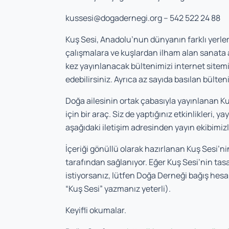
kussesi@dogadernegi.org
– 542 522 24 88‬
Kuş Sesi, Anadolu’nun dünyanın farklı yerleri
çalışmalara ve kuşlardan ilham alan sanata ay
kez yayınlanacak bültenimizi internet sitemi
edebilirsiniz. Ayrıca az sayıda basılan bülten
Doğa ailesinin ortak çabasıyla yayınlanan Kuş
için bir araç. Siz de yaptığınız etkinlikleri, ya
aşağıdaki iletişim adresinden yayın ekibimizl
İçeriği gönüllü olarak hazırlanan Kuş Sesi’nin
tarafından sağlanıyor
. Eğer Kuş Sesi’nin tas
istiyorsanız, lütfen Doğa Derneği bağış hes
“Kuş Sesi” yazmanız yeterli).
Keyifli okumalar.