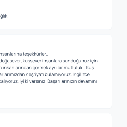
lık..
insanlarına teşekkürler..
bi doğasever, kuşsever insanlara sunduğunuz için
in insanlarından görmek ayrı bir mutluluk… Kuş
azarlarımızdan neşriyatı bulamıyoruz. İngilizce
yoruz. İyi ki varsınız. Başarılarınızın devamını