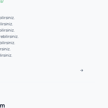
is/
ilirsiniz.
irsiniz.
ilirsiniz.
ebilirsiniz.
ilirsiniz.
rsiniz.
irsiniz.
sı
→
um