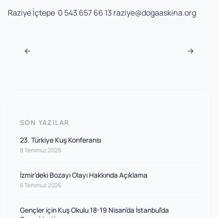
Raziye İçtepe 0 543 657 66 13
raziye@dogaaskina.org
Navigasyon sonrası
←
→
SON YAZILAR
23. Türkiye Kuş Konferansı
8 Temmuz 2026
İzmir’deki Bozayı Olayı Hakkında Açıklama
6 Temmuz 2026
Gençler için Kuş Okulu 18-19 Nisan’da İstanbul’da