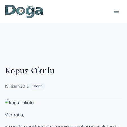
İçeriğe geç
Menü
Kopuz Okulu
19 Nisan 2016
Haber
Merhaba,
Bu okulda renklerin seslerini ve sessizliği okumak için bir