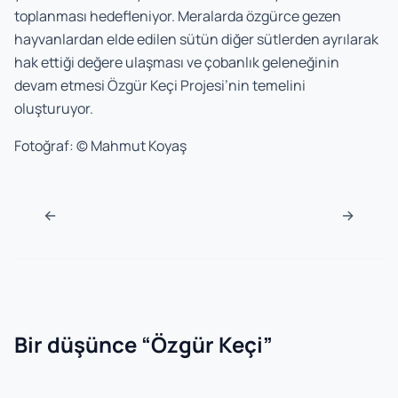
toplanması hedefleniyor. Meralarda özgürce gezen
hayvanlardan elde edilen sütün diğer sütlerden ayrılarak
hak ettiği değere ulaşması ve çobanlık geleneğinin
devam etmesi Özgür Keçi Projesi’nin temelini
oluşturuyor.
Fotoğraf: © Mahmut Koyaş
Navigasyon sonrası
←
→
Bir düşünce “
Özgür Keçi
”