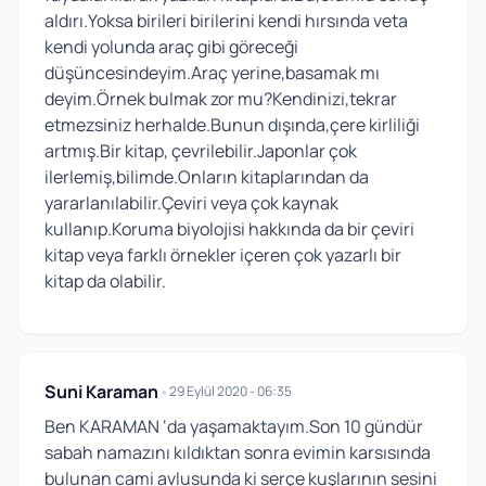
aldırı.Yoksa birileri birilerini kendi hırsında veta
kendi yolunda araç gibi göreceği
düşüncesindeyim.Araç yerine,basamak mı
deyim.Örnek bulmak zor mu?Kendinizi,tekrar
etmezsiniz herhalde.Bunun dışında,çere kirliliği
artmış.Bir kitap, çevrilebilir.Japonlar çok
ilerlemiş,bilimde.Onların kitaplarından da
yararlanılabilir.Çeviri veya çok kaynak
kullanıp.Koruma biyolojisi hakkında da bir çeviri
kitap veya farklı örnekler içeren çok yazarlı bir
kitap da olabilir.
Suni Karaman
•
29 Eylül 2020 - 06:35
Ben KARAMAN ‘da yaşamaktayım.Son 10 gündür
sabah namazını kıldıktan sonra evimin karsısında
bulunan cami avlusunda ki serçe kuşlarının sesini