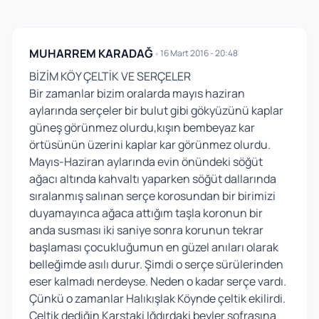
MUHARREM KARADAĞ
•
16 Mart 2016 - 20:48
BİZİM KÖY ÇELTİK VE SERÇELER
Bir zamanlar bizim oralarda mayıs haziran
aylarında serçeler bir bulut gibi gökyüzünü kaplar
güneş görünmez olurdu,kışın bembeyaz kar
örtüsünün üzerini kaplar kar görünmez olurdu.
Mayıs-Haziran aylarında evin önündeki söğüt
ağacı altında kahvaltı yaparken söğüt dallarında
sıralanmış salınan serçe korosundan bir birimizi
duyamayınca ağaca attığım taşla koronun bir
anda susması iki saniye sonra korunun tekrar
başlaması çocukluğumun en güzel anıları olarak
belleğimde asılı durur. Şimdi o serçe sürülerinden
eser kalmadı nerdeyse. Neden o kadar serçe vardı.
Çünkü o zamanlar Halıkışlak Köynde çeltik ekilirdi.
Çeltik dediğin Karstaki Iğdırdaki beyler sofrasına