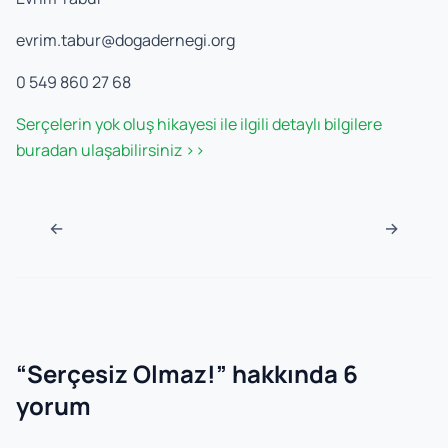
evrim.tabur@dogadernegi.org
0 549 860 27 68
Serçelerin yok oluş hikayesi ile ilgili detaylı bilgilere
buradan ulaşabilirsiniz >>
Navigasyon sonrası
←
→
“
Serçesiz Olmaz!
” hakkında 6
yorum