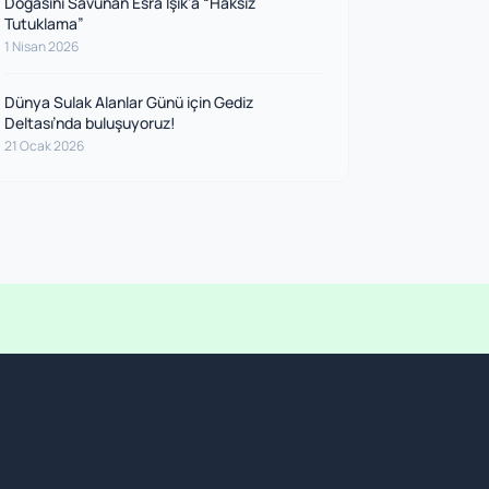
Doğasını Savunan Esra Işık’a “Haksız
Tutuklama”
1 Nisan 2026
Dünya Sulak Alanlar Günü için Gediz
Deltası’nda buluşuyoruz!
21 Ocak 2026