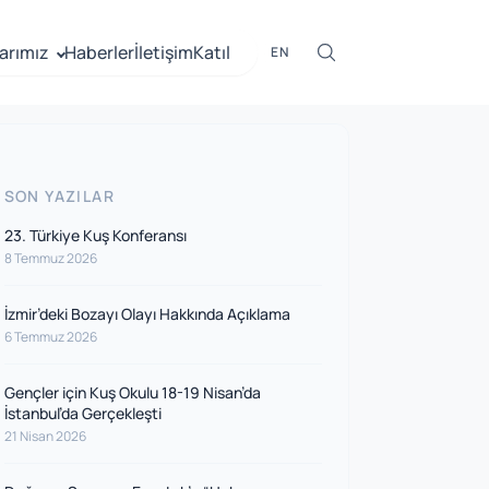
arımız
Haberler
İletişim
Katıl
EN
SON YAZILAR
23. Türkiye Kuş Konferansı
8 Temmuz 2026
İzmir’deki Bozayı Olayı Hakkında Açıklama
6 Temmuz 2026
Gençler için Kuş Okulu 18-19 Nisan’da
İstanbul’da Gerçekleşti
21 Nisan 2026