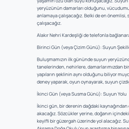
yaşamın özü olan suyu konuşacağız. Suyun h
yeryüzünün damarları olduğunu, vücudumuz
anlamaya çalışacağız. Belki de en önemlisi
çalışacağız.
Alakır Nehri Kardeşliği de telefonla bağlana
Birinci Gün (veya Çizim Günü): Suyun Şekill
Buluşmamızın ilk gününde suyun yeryüzünde 
tanelerinden, nehirlere, damarlarımızdan bi
yapıların şeklinin aynı olduğunu biliyor m
deney yaparak, oyun oynayarak, suyun çizdiği
İkinci Gün (veya Susma Günü): Suyun Yolu
İkinci gün, bir derenin dağdaki kaynağından 
akacağız. Sözcükler yerine, doğanın içindeki
keyifli bir güzergah üzerinde yol alacağız.
Akşama Doğa Okulu’nun araştırma binasına