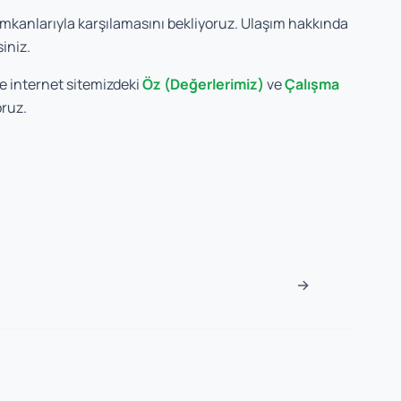
imkanlarıyla karşılamasını bekliyoruz. Ulaşım hakkında
siniz.
 internet sitemizdeki
Öz (Değerlerimiz)
ve
Çalışma
oruz.
sı
→