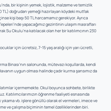
nda, bir kişinin yemek, lojistik, malzeme ve temizlik
10 TL) doğrudan yemeği hazırlayan köydeki mutfak
çinse kişi başı 50 TL harcamamız gerekiyor. Ayrıca
epeleri’nde yapacağımız gezintinin ulaşım masrafları
arak Su Okulu’na katılacak olan her bir katılımcının 230
klar için ücretsiz, 7-15 yaş aralığı için yarı ücretli,
rma Binası’nın salonunda, mütevazı koşullarda, kendi
Havanın uygun olması halinde çadır kurma şansımız da
nlatımlar içermemekte. Okul boyunca sohbete, birlikte
uz. Katılımcılarımızın öğrenme faaliyeti esnasında
 yıkama vb. işlere gönüllü olarak el vermeleri, imece ve
 ve çalışma biçiminin temel özelliklerinden biri.