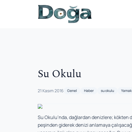
İçeriğe geç
Su Okulu
21 Kasım 2016
Genel
Haber
su okulu
Yamakl
Su Okulu’nda, dağlardan denizlere; kökten d
peşinden giderek denizi anlamaya çalışacağı