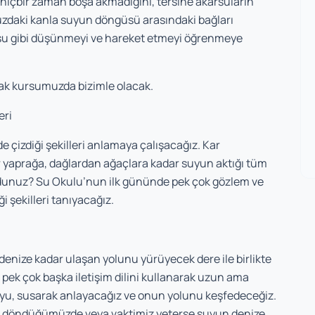
içbir zaman boşa akmadığını, tersine akarsuların
daki kanla suyun döngüsü arasındaki bağları
, su gibi düşünmeyi ve hareket etmeyi öğrenmeye
rak kursumuzda bizimle olacak.
eri
çizdiği şekilleri anlamaya çalışacağız. Kar
r yaprağa, dağlardan ağaçlara kadar suyun aktığı tüm
uydunuz? Su Okulu’nun ilk gününde pek çok gözlem ve
 şekilleri tanıyacağız.
denize kadar ulaşan yolunu yürüyecek dere ile birlikte
 pek çok başka iletişim dilini kullanarak uzun ama
 Suyu, susarak anlayacağız ve onun yolunu keşfedeceğiz.
 döndüğümüzde veya vaktimiz yeterse suyun denize