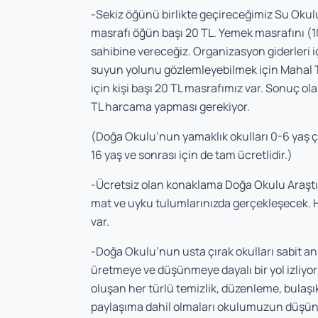
-Sekiz öğünü birlikte geçireceğimiz Su Okulu’
masrafı öğün başı 20 TL. Yemek masrafını (
sahibine vereceğiz. Organizasyon giderleri i
suyun yolunu gözlemleyebilmek için Mahal T
için kişi başı 20 TL masrafımız var. Sonuç ol
TL harcama yapması gerekiyor.
(Doğa Okulu’nun yamaklık okulları 0-6 yaş çocu
16 yaş ve sonrası için de tam ücretlidir.)
-Ücretsiz olan konaklama Doğa Okulu Araştı
mat ve uyku tulumlarınızda gerçekleşecek. 
var.
-Doğa Okulu’nun usta çırak okulları sabit a
üretmeye ve düşünmeye dayalı bir yol izliyor
oluşan her türlü temizlik, düzenleme, bulaşık
paylaşıma dahil olmaları okulumuzun düşünme