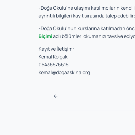
-Doğa Okulu’na ulaşımı katılımcıların kendi 
ayrıntılı bilgileri kayıt sırasında talep edebilir
-Doğa Okulu’nun kurslarına katılmadan önce
Biçimi
adlı bölümleri okumanızı tavsiye ediy
Kayıt ve İletişim:
Kemal Kolçak
05436576615
kemal@dogaaskina.org
Navigasyon sonra
←