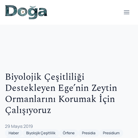
İçeriğe geç
Menü
Biyolojik Çeşitliliği
Destekleyen Ege’nin Zeytin
Ormanlarını Korumak İçin
Çalışıyoruz
29 Mayıs 2019
Haber
Biyolojik Çeşitlilik
Örfene
Presidia
Presidium