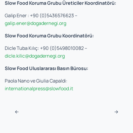
Slow Food Koruma Grubu Üreticiler Koordinatörü:
Galip Ener : +90 (0)5436576623 –
galip.ener@dogadernegi.org
Slow Food Koruma Grubu Koordinatörü:
Dicle Tuba Kılıç: +90 (0)5498010082 –
dicle.kilic@dogadernegi.org
Slow Food Uluslararası Basın Bürosu:
Paola Nano ve Giulia Capaldi:
internationalpress@slowfood.it
Navigasyon sonrası
←
→