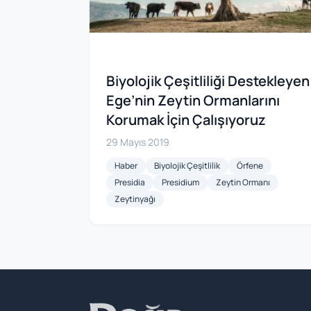
Biyolojik Çeşitliliği Destekleyen
Ege’nin Zeytin Ormanlarını
Korumak İçin Çalışıyoruz
29 Mayıs 2019
Haber
Biyolojik Çeşitlilik
Örfene
Presidia
Presidium
Zeytin Ormanı
Zeytinyağı