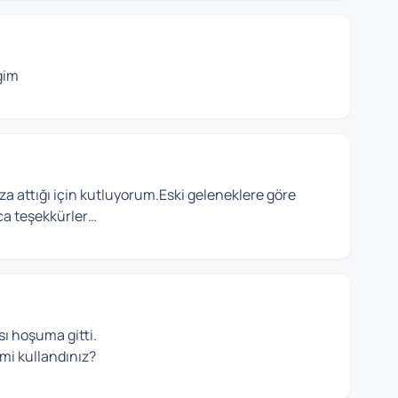
gim
za attığı için kutluyorum.Eski geleneklere göre
ıca teşekkürler…
sı hoşuma gitti.
 mi kullandınız?