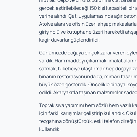
mutfak, depo ve bir ofis bulunmakta. Binanın
gerçekleştirilebileceği 150 kişi kapasiteli bir
yerine alındı. Çatı uygulamasında ağır betona
Atölye alanı ve ofisin üzeri ahşap makaslarl
giriş holü ve kütüphane üzeri hareketli ahşap
kagir duvarlar güçlendirildi.
Günümüzde doğaya en çok zarar veren eylem
vardık. Ham maddeyi çıkarmak, imalat alanın
satmak, tüketiciye ulaştırmak hep doğaya zar
binanın restorasyonunda da, mimari tasarım
büyük özen gösterdik. Öncelikle binaya, köye
edildi. Akaryakıtla taşınan malzemeler sadec
Toprak sıva yapımını hem sözlü hem yazılı ka
için farklı karışımlar geliştirip kullandık. Ok
tezgahına dönüştürdük, eski telefon direğini
kullandık.