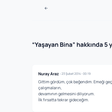
Navigasyon sonra
←
“
Yaşayan Bina
” hakkında 5
Nuray Araz
•
23 Şubat 2014 - 00:19
Gittim gördüm, çok beğendim. Emeği geçen
çalışmaların,
devamının gelmesini diliyorum.
İlk fırsatta tekrar gideceğim.