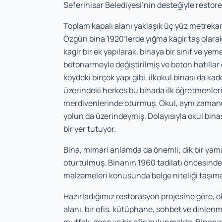
Seferihisar Belediyesi’nin desteğiyle restore 
Toplam kapalı alanı yaklaşık üç yüz metrekare
Özgün bina 1920′lerde yığma kagir taş olarak
kagir bir ek yapılarak, binaya bir sınıf ve y
betonarmeyle değiştirilmiş ve beton hatıllar
köydeki birçok yapı gibi, ilkokul binası da k
üzerindeki herkes bu binada ilk öğretmenleri
merdivenlerinde oturmuş. Okul, aynı zamand
yolun da üzerindeymiş. Dolayısıyla okul bin
bir yer tutuyor.
Bina, mimari anlamda da önemli; dik bir yam
oturtulmuş. Binanın 1960 tadilatı öncesindeki
malzemeleri konusunda belge niteliği taşım
Hazırladığımız restorasyon projesine göre, 
alanı, bir ofis, kütüphane, sohbet ve dinlenme