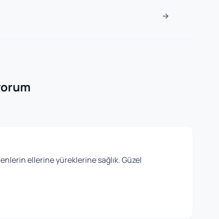
sı
→
 yorum
lerin ellerine yüreklerine sağlık. Güzel