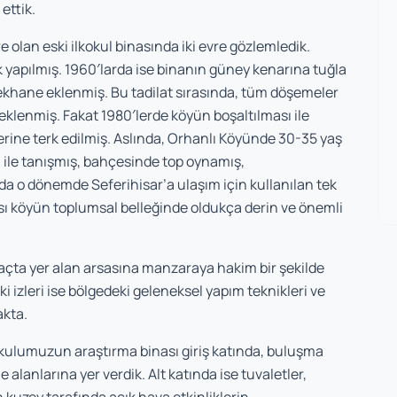
ettik.
 olan eski ilkokul binasında iki evre gözlemledik.
 yapılmış. 1960′larda ise binanın güney kenarına tuğla
emekhane eklenmiş. Bu tadilat sırasında, tüm döşemeler
 eklenmiş. Fakat 1980′lerde köyün boşaltılması ile
aderine terk edilmiş. Aslında, Orhanlı Köyünde 30-35 yaş
 ile tanışmış, bahçesinde top oynamış,
a o dönemde Seferihisar’a ulaşım için kullanılan tek
ası köyün toplumsal belleğinde oldukça derin ve önemli
açta yer alan arsasına manzaraya hakim bir şekilde
 izleri ise bölgedeki geleneksel yapım teknikleri ve
akta.
okulumuzun araştırma binası giriş katında, buluşma
 alanlarına yer verdik. Alt katında ise tuvaletler,