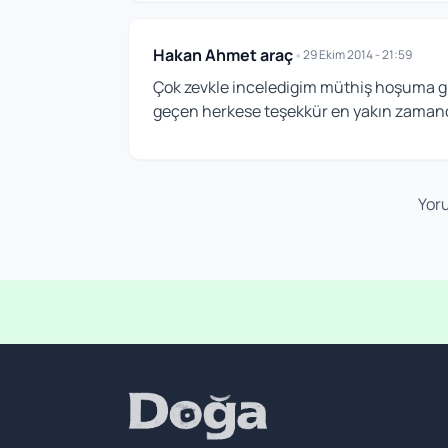
Hakan Ahmet araç
•
29 Ekim 2014 - 21:59
Çok zevkle inceledigim müthiş hoşuma gi
geçen herkese teşekkür en yakın zamanda
Yoru