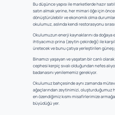
Bu düşünce yapısı ile marketlerde hazır satı
satın almak yerine, her mimari öğe için önc
dönüştürülebilir ve ekonomik olma durumlar
okulumuz, aslında kendi restorasyonu sırası
Okulumuzun enerji kaynaklarını da doğaya en
ihtiyacımızı prina (zeytin çekirdeği) ile kar
üretecek ve bunu çatıya yerleştirilen güneş 
Binamızı yaşayan ve yaşatan bir canlı olarak 
cephesi kerpiç sıvalı olduğundan nefes alıyor,
badanasını yenilememiz gerekiyor.
Okulumuz bahçesinde aynı zamanda mütevazi
ağaçlarından zeytinimizi, oluşturduğumuz h
en özendiğimiz kısmı misafirlerimize armağan
büyüdüğü yer.