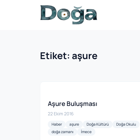
İçeriğe geç
Etiket:
aşure
Aşure Buluşması
22 Ekim 2016
Haber
aşure
Doğa Kültürü
Doğa Okulu
doğa zamanı
İmece