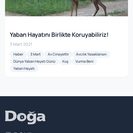
Yaban Hayatını Birlikte Koruyabiliriz!
3 Mart 2021
Haber
3 Mart
Av Cinayettir
Avcılık Yasaklansın
Dünya Yaban Hayatı Günü
Kuş
Vurma Beni
Yaban Hayatı