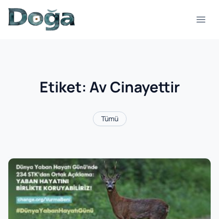
İçeriğe geç
Menü
Etiket:
Av Cinayettir
Tümü