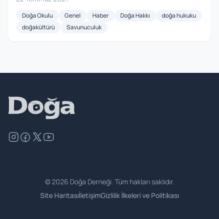
Doğa Okulu
Genel
Haber
Doğa Hakkı
doğa hukuku
doğakültürü
Savunuculuk
©
2026
Doğa Derneği. Tüm hakları saklıdır.
Site Haritası
İletişim
Gizlilik İlkeleri ve Politikası