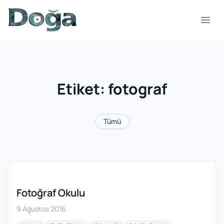
İçeriğe geç
Menü
Etiket:
fotograf
Tümü
Fotoğraf Okulu
9 Ağustos 2016