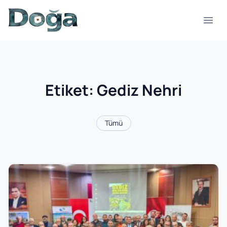
İçeriğe geç
Menü
Etiket:
Gediz Nehri
Tümü