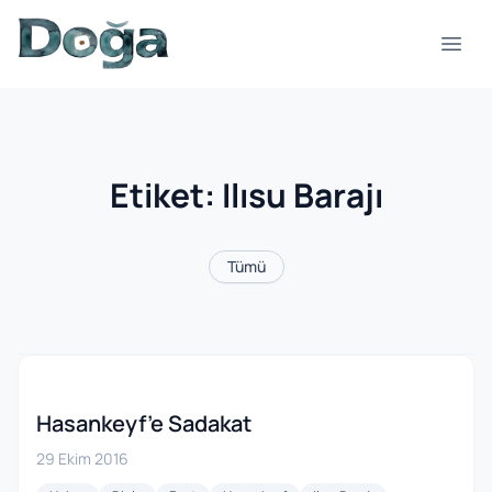
İçeriğe geç
Menü
Etiket:
Ilısu Barajı
Tümü
Hasankeyf’e Sadakat
29 Ekim 2016