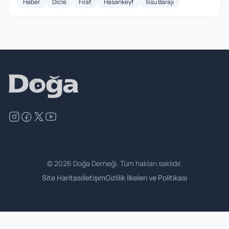
Haber
Dicle
Fırat
Hasankeyf
Ilısu Barajı
©
2026
Doğa Derneği. Tüm hakları saklıdır.
Site Haritası
İletişim
Gizlilik İlkeleri ve Politikası