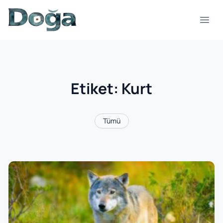
İçeriğe geç
Menü
Etiket:
Kurt
Tümü