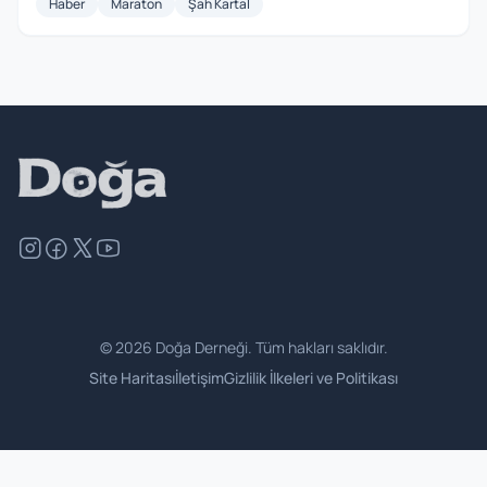
Haber
Maraton
Şah Kartal
©
2026
Doğa Derneği. Tüm hakları saklıdır.
Site Haritası
İletişim
Gizlilik İlkeleri ve Politikası