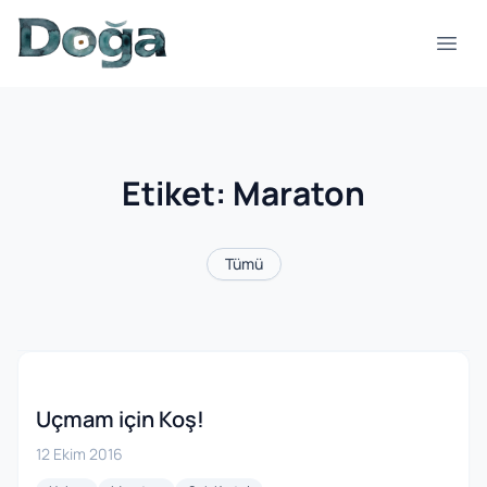
İçeriğe geç
Menü
Etiket:
Maraton
Tümü
Uçmam için Koş!
12 Ekim 2016