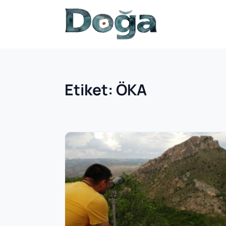
İçeriğe geç
Etiket:
ÖKA