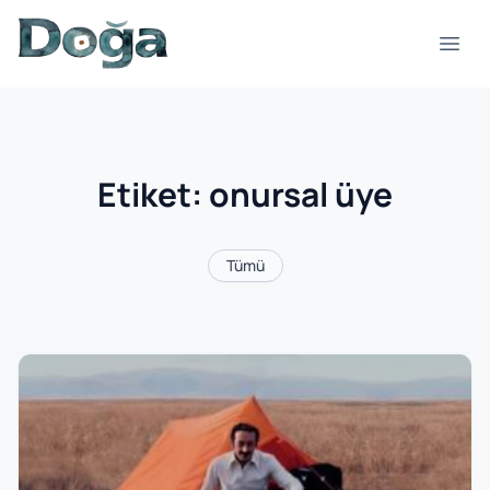
İçeriğe geç
Menü
Etiket:
onursal üye
Tümü