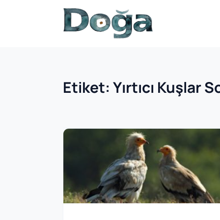
İçeriğe geç
Etiket:
Yırtıcı Kuşlar 