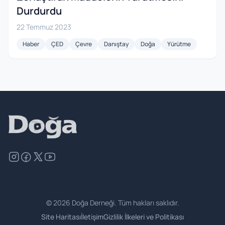
Durdurdu
22 Temmuz 2023
Haber
ÇED
Çevre
Danıştay
Doğa
Yürütme
©
2026
Doğa Derneği. Tüm hakları saklıdır.
Site Haritası
İletişim
Gizlilik İlkeleri ve Politikası